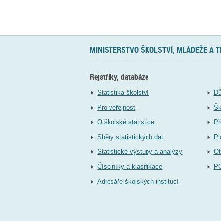
MINISTERSTVO ŠKOLSTVÍ, MLÁDEŽE A 
Rejstříky, databáze
Statistika školství
Dů
Pro veřejnost
Šk
O školské statistice
Př
Sběry statistických dat
Pl
Statistické výstupy a analýzy
Ot
Číselníky a klasifikace
P
Adresáře školských institucí