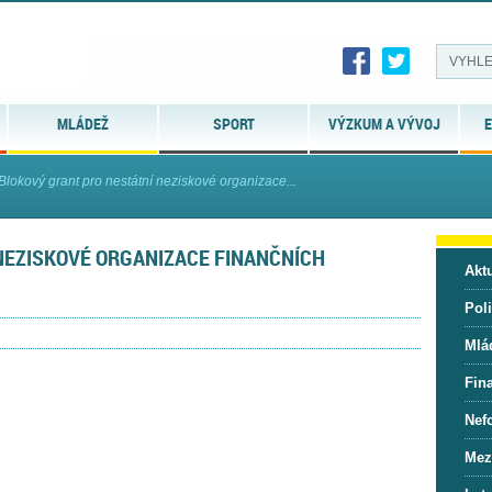
MLÁDEŽ
SPORT
VÝZKUM A VÝVOJ
E
Blokový grant pro nestátní neziskové organizace...
NEZISKOVÉ ORGANIZACE FINANČNÍCH
Aktu
Pol
Mlá
Fin
Nef
Mez