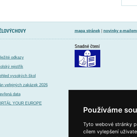
TĚLOVÝCHOVY
mapa stránek
|
novinky e-mailem
Snadné čtení
ležité odkazy
olský rejstřík
ehled vysokých škol
án veřejných zakázek 2026
evřená data
ORTÁL YOUR EUROPE
Používáme sou
Tyto webové stránky po
cílem vylepšení uživat