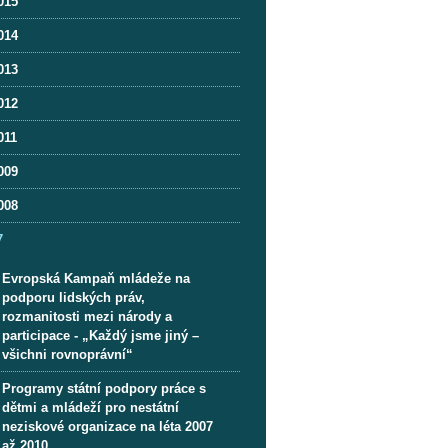
015
014
013
012
011
009
008
7
Evropská Kampaň mládeže na
podporu lidských práv,
rozmanitosti mezi národy a
participace - „Každý jsme jiný –
všichni rovnoprávní“
Programy státní podpory práce s
dětmi a mládeží pro nestátní
neziskové organizace na léta 2007
až 2010