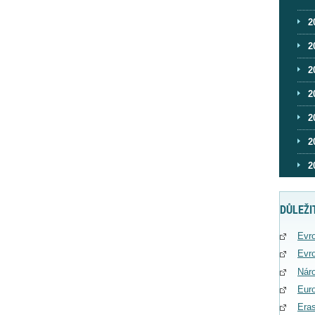
2
2
2
2
2
2
2
DŮLEŽI
Evro
Evro
Náro
Eur
Era