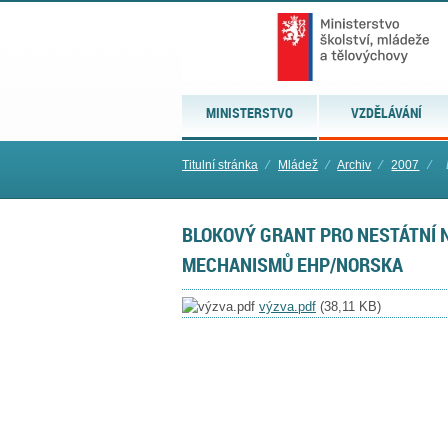
MINISTERSTVO
VZDĚLÁVÁNÍ
Titulní stránka
⁄
Mládež
⁄
Archiv
⁄
2007
⁄
BLOKOVÝ GRANT PRO NESTÁTNÍ 
MECHANISMŮ EHP/NORSKA
výzva.pdf
(38,11 KB)