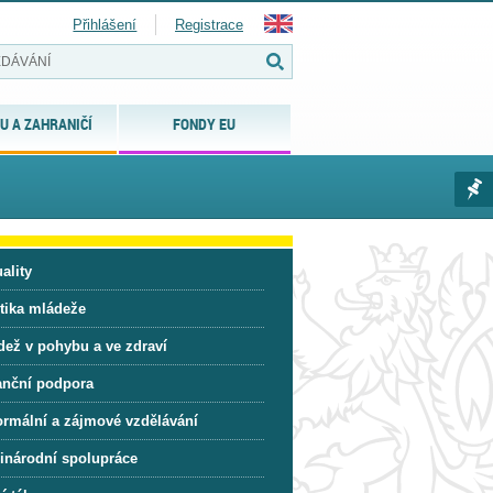
Přihlášení
Registrace
U A ZAHRANIČÍ
FONDY EU
ality
itika mládeže
dež v pohybu a ve zdraví
anční podpora
ormální a zájmové vzdělávání
inárodní spolupráce