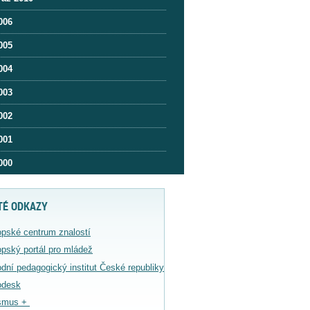
006
005
004
003
002
001
000
TÉ ODKAZY
pské centrum znalostí
pský portál pro mládež
dní pedagogický institut České republiky
odesk
smus +