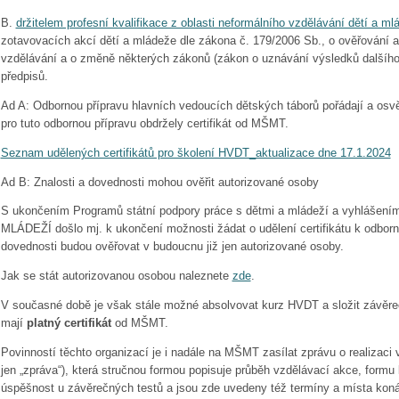
B.
držitelem profesní kvalifikace z oblasti neformálního vzdělávání dětí a ml
zotavovacích akcí dětí a mládeže dle zákona č. 179/2006 Sb., o ověřování 
vzdělávání a o změně některých zákonů (zákon o uznávání výsledků dalšího
předpisů.
Ad A: Odbornou přípravu hlavních vedoucích dětských táborů pořádají a osvě
pro tuto odbornou přípravu obdržely certifikát od MŠMT.
Seznam udělených certifikátů pro školení HVDT_aktualizace dne 17.1.2024
Ad B: Znalosti a dovednosti mohou ověřit autorizované osoby
S ukončením Programů státní podpory práce s dětmi a mládeží a vyhláše
MLÁDEŽÍ došlo mj. k ukončení možnosti žádat o udělení certifikátu k odborn
dovednosti budou ověřovat v budoucnu již jen autorizované osoby.
Jak se stát autorizovanou osobou naleznete
zde
.
V současné době je však stále možné absolvovat kurz HVDT a složit závěreč
mají
platný certifikát
od MŠMT.
Povinností těchto organizací je i nadále na MŠMT zasílat zprávu o realizaci
jen „zpráva“), která stručnou formou popisuje průběh vzdělávací akce, formu 
úspěšnost u závěrečných testů a jsou zde uvedeny též termíny a místa konán