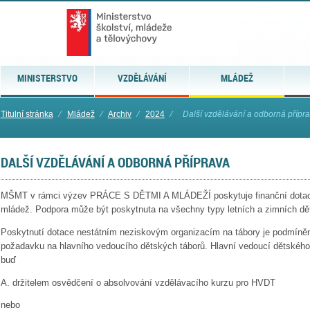
MINISTERSTVO
VZDĚLÁVÁNÍ
MLÁDEŽ
Titulní stránka
⁄
Mládež
⁄
Archiv
⁄
2024
⁄
Další vzdělávání a odborná přípr
DALŠÍ VZDĚLÁVÁNÍ A ODBORNÁ PŘÍPRAVA
MŠMT v rámci výzev PRÁCE S DĚTMI A MLÁDEŽÍ poskytuje finanční dotace 
mládež. Podpora může být poskytnuta na všechny typy letních a zimních dě
Poskytnutí dotace nestátním neziskovým organizacím na tábory je podmíněn
požadavku na hlavního vedoucího dětských táborů. Hlavní vedoucí dětského 
buď
A. držitelem osvědčení o absolvování vzdělávacího kurzu pro HVDT
nebo