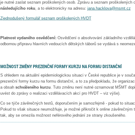
je nutné zaslat seznam proškolených osob. Zprávu a seznam proškolených o
následujícího roku
, a to elektronicky na adresu:
jana.hacklova@msmt.cz
Zjednodušený formulář seznam proškolených HVDT
Platnost vydaného osvědčení:
Osvědčení o absolvování základního vzděl
odbornou přípravu hlavních vedoucích dětských táborů se vydává s neomeze
MOŽNOST ZMĚNY PREZENČNÍ FORMY KURZU NA FORMU DISTANČNÍ
S ohledem na aktuální epidemiologickou situaci v České republice je v so
prezenční formy kurzu na formu distanční, a to za předpokladu, že organizac
a obsah
schváleného kurzu
. Tuto změnu není nutné oznamovat MŠMT dopře
uvést do zprávy o realizaci vzdělávacích akcí pro HVDT – viz výše).
Co se týče závěrečných testů, doporučením je samozřejmě - pokud to situace
Pokud to však situace neumožňuje, je možné přikročit k online závěrečným t
tak, aby se omezila možnost neférového jednání ze strany zkoušeného.