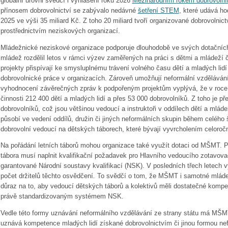
globální úrovni svědčí i vyhlášení roku 2026
Mezinárodním rokem dobrovolní
přínosem dobrovolnictví se zabývalo nedávné
šetření STEM
, které udává ho
2025 ve výši 35 miliard Kč. Z toho 20 miliard tvoří organizované dobrovolnict
prostřednictvím neziskových organizací.
Mládežnické neziskové organizace podporuje dlouhodobě ve svých dotační
mládež rozdělil letos v rámci výzev zaměřených na práci s dětmi a mládeží 
projekty přispívají ke smysluplnému trávení volného času dětí a mladých lidí i
dobrovolnické práce v organizacích. Zároveň umožňují neformální vzdělávání
vyhodnocení závěrečných zpráv k podpořeným projektům vyplývá, že v roce 
činnosti 212 400 dětí a mladých lidí a přes 53 000 dobrovolníků. Z toho je p
dobrovolníků, což jsou většinou vedoucí a instruktoři v oddílech dětí a mláde
působí ve vedení oddílů, družin či jiných neformálních skupin během celého 
dobrovolní vedoucí na dětských táborech, které bývají vyvrcholením celoročn
Na pořádání letních táborů mohou organizace také využít dotaci od MŠMT. 
tábora musí naplnit kvalifikační požadavek pro Hlavního vedoucího zotavova
garantované Národní soustavy kvalifikací (NSK). V posledních třech letec
počet držitelů těchto osvědčení
.
To svědčí o tom, že MŠMT i samotné mládež
důraz na to, aby vedoucí dětských táborů a kolektivů měli dostatečné kompet
právě standardizovaným systémem NSK.
Vedle této formy uznávání neformálního vzdělávání ze strany státu má MŠMT 
uznává kompetence mladých lidí získané dobrovolnictvím či jinou formou ne