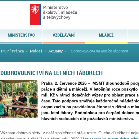
MINISTERSTVO
VZDĚLÁVÁNÍ
MLÁDEŽ
Titulní stránka
⁄
Mládež
⁄
Aktuality
⁄
Dobrovolnictví na letních táborech
DOBROVOLNICTVÍ NA LETNÍCH TÁBORECH
Praha, 2. července 2026 – MŠMT dlouhodobě podpo
práce s dětmi a mládeží. V letošním roce poskytlo
mil. Kč v rámci dotačních výzev pro oblast práce 
čase. Tato podpora směřuje každoročně mládežn
organizacím na pravidelnou činnost s dětmi a mla
jsou letní tábory. Podmínkou pro čerpání dotace na 
hlavních vedoucích dle požadavků ministerstva.
Význam dobrovolnictví v naší společnosti stále roste. O jeho důležitosti neje