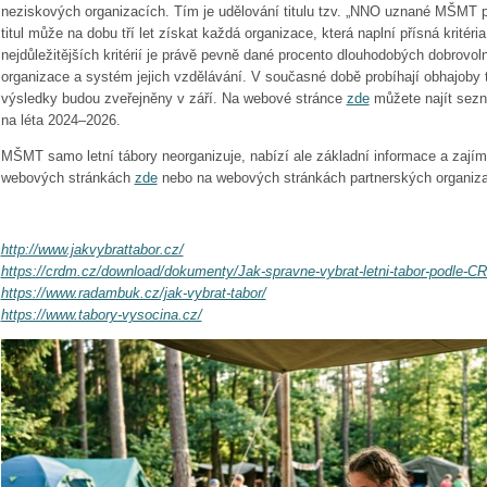
neziskových organizacích. Tím je udělování titulu tzv. „NNO uznané MŠMT pr
titul může na dobu tří let získat každá organizace, která naplní přísná krité
nejdůležitějších kritérií je právě pevně dané procento dlouhodobých dobrovol
organizace a systém jejich vzdělávání. V současné době probíhají obhajoby t
výsledky budou zveřejněny v září. Na webové stránce
zde
můžete najít sezn
na léta 2024–2026.
MŠMT samo letní tábory neorganizuje, nabízí ale základní informace a zají
webových stránkách
zde
nebo na webových stránkách partnerských organiza
http://www.jakvybrattabor.cz/
https://crdm.cz/download/dokumenty/Jak-spravne-vybrat-letni-tabor-podle-C
https://www.radambuk.cz/jak-vybrat-tabor/
https://www.tabory-vysocina.cz/