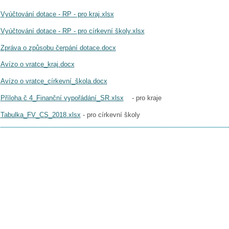
Vyúčtování dotace - RP - pro kraj.xlsx
Vyúčtování dotace - RP - pro církevní školy.xlsx
Zpráva o způsobu čerpání dotace.docx
Avízo o vratce_kraj.docx
Avízo o vratce_církevní_škola.docx
Příloha č 4_Finanční vypořádání_SR.xlsx
- pro kraje
Tabulka_FV_CS_2018.xlsx
- pro církevní školy