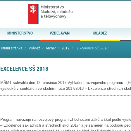
MINISTERSTVO
VZDĚLÁVÁNÍ
MLÁDEŽ
Titulní stránka
⁄
Mládež
⁄
Archiv
⁄
2019
⁄
Excelence SŠ 2018
EXCELENCE SŠ 2018
MŠMT schválilo dne 12. prosince 2017 Vyhlášení rozvojového programu „Ho
výsledků v soutěžích ve školním roce 2017/2018 – Excelence středních ško
Program navazuje na rozvojový program
„
Hodnocení žáků a škol podle výsl
– Excelence základních a středních škol 2017" a je zaměřen na podporu pe