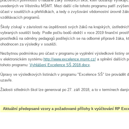
pracovních povinností o nadané žáky středních škol, kteří dosahují vynikají
uvedených ve Věstníku MŠMT. Mezi další cíle tohoto programu patří zvýšen
účast v soutěžích a přehlídkách, a tedy o zvyšování vědomostní úrovně žák
vzdělávacích programů.
Školy získají v závislosti na úspěšnosti svých žáků na krajských, ústřední
vybraných soutěží body. Podle počtu bodů obdrží v roce 2019 finanční pros
prostředků na odměny pedagogů podílejících se na odborné přípravě žáka, k
ohodnocen za výsledky v soutěži.
Nezbytnou podmínkou pro účast v programu je vyplnění výsledkové listiny o
v elektronickém systému
http://www.excelence.msmt.cz/
a splnění dalších 
tohoto programu:
Vyhlášení Excelence SŠ 2018.docx
.
Úpravy ve výsledkových listinách v programu "Excelence SŠ" lze provádět do
uzavře.
Žádosti středních škol lze generovat po 27. září 2018, a to v termínech dan
Aktuální předepsané vzory a požadované přílohy k vyúčtování RP Exce