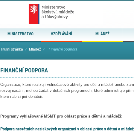
MINISTERSTVO
VZDĚLÁVÁNÍ
MLÁDEŽ
Titulní stránka
⁄
Mládež
⁄
Finanční podpora
FINANČNÍ PODPORA
Organizace, které realizují volnočasové aktivity pro děti a mládež anebo zam
rozvoj nadání, mohou žádat v dotačních programech, které administruje př
které nabízí jiní donátoři.
Programy vyhlašované MŠMT
pro oblast práce s dětmi a mládeží
:
Podpora nestátních neziskových organizací v oblasti práce s dětmi a mládež