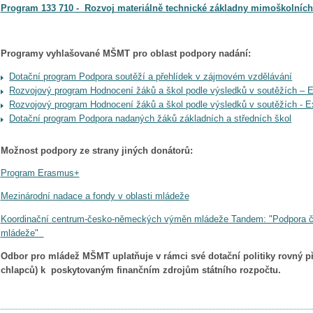
Program 133 710 - Rozvoj materiálně technické základny mimoškolních a
Programy vyhlašované MŠMT pro oblast podpory nadání:
Dotační program Podpora soutěží a přehlídek v zájmovém vzdělávání
Rozvojový program Hodnocení žáků a škol podle výsledků v soutěžích – E
Rozvojový program Hodnocení žáků a škol podle výsledků v soutěžích - E
Dotační program Podpora nadaných žáků základních a středních škol
Možnost podpory ze strany jiných donátorů:
Program Erasmus+
Mezinárodní nadace a fondy v oblasti mládeže
Koordinační centrum-česko-německých výměn mládeže Tandem: "Podpora
mládeže"
Odbor pro mládež MŠMT uplatňuje v rámci své dotační politiky rovný př
chlapců) k poskytovaným finančním zdrojům státního rozpočtu.