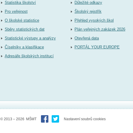
Statistika školství
Důležité odkazy
Pro veřejnost
Školský rejstřík
O školské statistice
Přehled vysokých škol
Sběry statistických dat
Plán veřejných zakázek 2026
Statistické výstupy a analýzy
Otevřená data
Číselníky a klasifikace
PORTÁL YOUR EUROPE
Adresáře školských institucí
© 2013 – 2026 MŠMT
Nastavení soubrů cookies