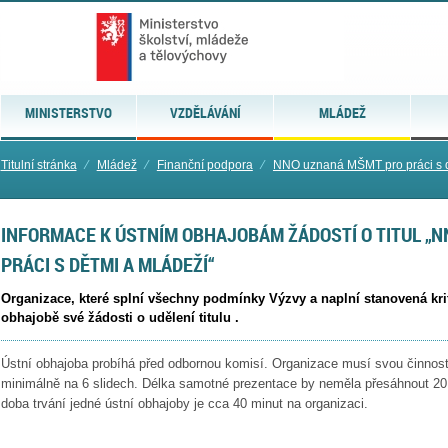
MINISTERSTVO
VZDĚLÁVÁNÍ
MLÁDEŽ
Titulní stránka
⁄
Mládež
⁄
Finanční podpora
⁄
NNO uznaná MŠMT pro práci s d
INFORMACE K ÚSTNÍM OBHAJOBÁM ŽÁDOSTÍ O TITUL „
PRÁCI S DĚTMI A MLÁDEŽÍ“
Organizace, které splní všechny podmínky Výzvy a naplní stanovená kri
obhajobě své žádosti o udělení titulu .
Ústní obhajoba probíhá před odbornou komisí. Organizace musí svou činnost
minimálně na 6 slidech. Délka samotné prezentace by neměla přesáhnout 20
doba trvání jedné ústní obhajoby je cca 40 minut na organizaci.