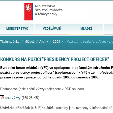
MINISTERSTVO
VZDĚLÁVÁNÍ
MLÁDEŽ
Titulní stránka
⁄
Mládež
⁄
Archiv
⁄
2008
⁄
Konkurs na pozici "presidency proj
KONKURS NA POZICI "PRESIDENCY PROJECT OFFICER"
Evropské fórum mládeže (YFJ) ve spolupráci s občanským sdružením P
pozici „presidency project officer" (spolupracovník YFJ v zemi předseda
přesně časově vymezenou od listopadu 2008 do července 2009.
Podrobnosti (celé znění výzvy) naleznete v PDF souboru.
text výzvy
(
150,28 KB
)
Uzávěrka přihlášek je 3. října 2008
; kontakty jsou uvedeny v informační pří