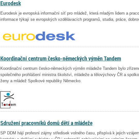
Eurodesk
Eurodesk je evropská informační síť pro mládež, která mladým lidem a prac
informace týkají se evropských vzdělávacích programů, studia, práce, dobrov
Koordinační centrum česko-německých výměn Tandem
Koordinační centrum česko-německých výměn mládeže Tandem bylo zřízeno
společného prohlášení ministra školství, mládeže a tělovýchovy ČR a spolkov
ženy a mládež Spolkové republiky Německo.
Sdružení pracovníků domů dětí a mládeže
SP DDM hájí profesní zájmy středisek volného času, přispívá k jejich vzájemn