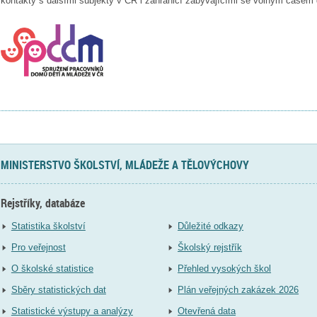
kontakty s dalšími subjekty v ČR i zahraničí zabývajícími se volným časem
MINISTERSTVO ŠKOLSTVÍ, MLÁDEŽE A TĚLOVÝCHOVY
Rejstříky, databáze
Statistika školství
Důležité odkazy
Pro veřejnost
Školský rejstřík
O školské statistice
Přehled vysokých škol
Sběry statistických dat
Plán veřejných zakázek 2026
Statistické výstupy a analýzy
Otevřená data