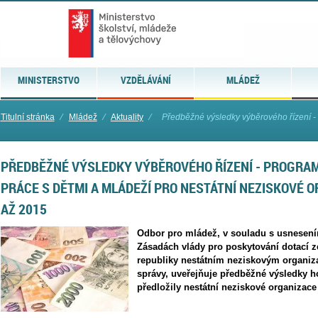
MINISTERSTVO
VZDĚLÁVÁNÍ
MLÁDEŽ
Titulní stránka
⁄
Mládež
⁄
Aktuality
⁄
Předběžné výsledky výběrového řízení - 
PŘEDBĚŽNÉ VÝSLEDKY VÝBĚROVÉHO ŘÍZENÍ - PROGRA
PRÁCE S DĚTMI A MLÁDEŽÍ PRO NESTÁTNÍ NEZISKOVÉ O
AŽ 2015
Odbor pro mládež, v souladu s usnesením
Zásadách vlády pro poskytování dotací z
republiky nestátním neziskovým organiz
správy, uveřejňuje předběžné výsledky h
předložily nestátní neziskové organizac