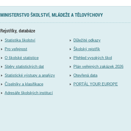
MINISTERSTVO ŠKOLSTVÍ, MLÁDEŽE A TĚLOVÝCHOVY
Rejstříky, databáze
Statistika školství
Důležité odkazy
Pro veřejnost
Školský rejstřík
O školské statistice
Přehled vysokých škol
Sběry statistických dat
Plán veřejných zakázek 2026
Statistické výstupy a analýzy
Otevřená data
Číselníky a klasifikace
PORTÁL YOUR EUROPE
Adresáře školských institucí