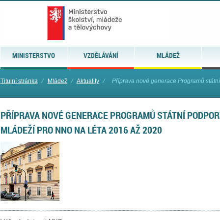
MINISTERSTVO
VZDĚLÁVÁNÍ
MLÁDEŽ
Titulní stránka
⁄
Mládež
⁄
Aktuality
⁄
Příprava nové generace Programů státní 
PŘÍPRAVA NOVÉ GENERACE PROGRAMŮ STÁTNÍ PODPORY
MLÁDEŽÍ PRO NNO NA LÉTA 2016 AŽ 2020