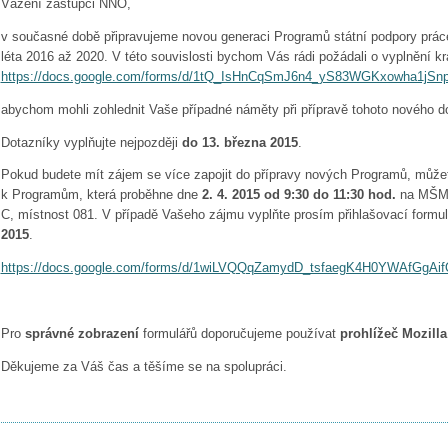
Vážení zástupci NNO,
v současné době připravujeme novou generaci Programů státní podpory prác
léta 2016 až 2020. V této souvislosti bychom Vás rádi požádali o vyplnění k
https://docs.google.com/forms/d/1tQ_IsHnCqSmJ6n4_yS83WGKxowha1jS
abychom mohli zohlednit Vaše případné náměty při přípravě tohoto nového 
Dotazníky vyplňujte nejpozději
do 13. března 2015
.
Pokud budete mít zájem se více zapojit do přípravy nových Programů, můžet
k Programům, která proběhne dne
2. 4. 2015 od 9:30 do 11:30 hod.
na MŠMT,
C, místnost 081. V případě Vašeho zájmu vyplňte prosím přihlašovací formu
2015
.
https://docs.google.com/forms/d/1wiLVQQqZamydD_tsfaegK4H0YWAfGgAi
Pro
správné zobrazení
formulářů doporučujeme používat
prohlížeč Mozilla
Děkujeme za Váš čas a těšíme se na spolupráci.