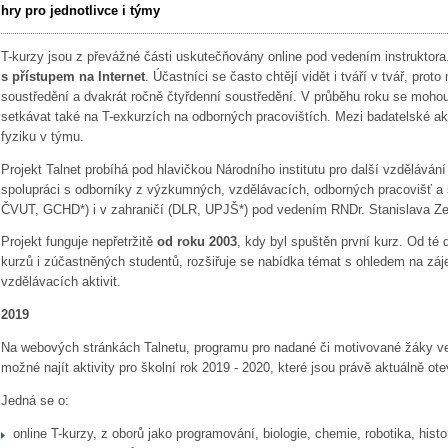
hry pro jednotlivce i týmy
T-kurzy jsou z převážné části uskutečňovány online pod vedením instruktora
s přístupem na Internet
. Účastníci se často chtějí vidět i tváří v tvář, prot
soustředění a dvakrát ročně čtyřdenní soustředění. V průběhu roku se mohou 
setkávat také na T-exkurzích na odborných pracovištích. Mezi badatelské akti
fyziku v týmu.
Projekt Talnet probíhá pod hlavičkou Národního institutu pro další vzdělává
spolupráci s odborníky z
výzkumných, vzdělávacích, odborných pracovišť a
ČVUT, GCHD*) i v zahraničí (DLR, UPJŠ*)
pod vedením RNDr. Stanislava Z
Projekt funguje nepřetržitě
od roku 2003
, kdy byl spuštěn první kurz. Od té
kurzů i zúčastněných studentů, rozšiřuje se nabídka témat s ohledem na záj
vzdělávacích aktivit.
2019
Na webových stránkách Talnetu, programu pro nadané či motivované žáky ve v
možné najít aktivity pro školní rok 2019 - 2020, které jsou právě aktuálně ote
Jedná se o:
online T-kurzy, z oborů jako programování, biologie, chemie, robotika, histor