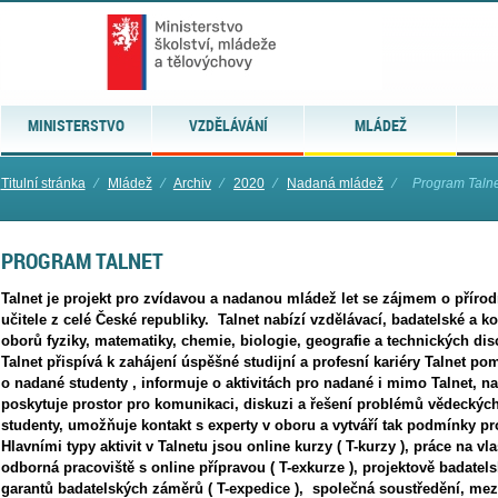
MINISTERSTVO
VZDĚLÁVÁNÍ
MLÁDEŽ
Titulní stránka
⁄
Mládež
⁄
Archiv
⁄
2020
⁄
Nadaná mládež
⁄
Program Taln
PROGRAM TALNET
Talnet je projekt pro zvídavou a nadanou mládež let se zájmem o přírodn
učitele z celé České republiky. Talnet nabízí vzdělávací, badatelské a k
oborů fyziky, matematiky, chemie, biologie, geografie a technických dis
Talnet přispívá k zahájení úspěšné studijní a profesní kariéry Talnet 
o nadané studenty , informuje o aktivitách pro nadané i mimo Talnet, na
poskytuje prostor pro komunikaci, diskuzi a řešení problémů vědeckýc
studenty, umožňuje kontakt s experty v oboru a vytváří tak podmínky pr
Hlavními typy aktivit v Talnetu jsou online kurzy ( T-kurzy ), práce na vl
odborná pracoviště s online přípravou ( T-exkurze ), projektově badatels
garantů badatelských záměrů ( T-expedice ), společná soustředění, mezi