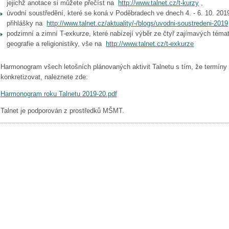
jejichž anotace si můžete přečíst na
http://www.talnet.cz/t-kurzy
,
úvodní soustředění, které se koná v Poděbradech ve dnech 4. - 6. 10. 201
přihlášky na
http://www.talnet.cz/aktuality/-/blogs/uvodni-soustredeni-2019
podzimní a zimní T-exkurze, které nabízejí výběr ze čtyř zajímavých témat 
geografie a religionistiky, vše na
http://www.talnet.cz/t-exkurze
Harmonogram všech letošních plánovaných aktivit Talnetu s tím, že termíny
konkretizovat, naleznete zde:
Harmonogram roku Talnetu 2019-20.pdf
Talnet je podporován z prostředků MŠMT.