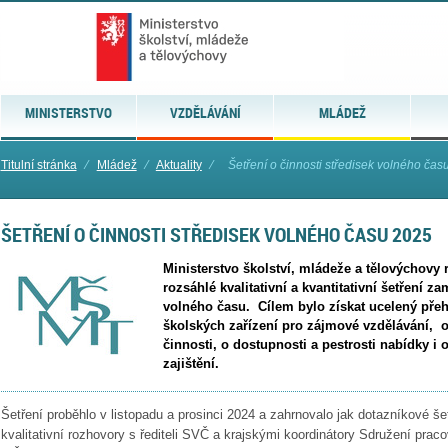
MINISTERSTVO
VZDĚLÁVÁNÍ
MLÁDEŽ
Titulní stránka
⁄
Mládež
⁄
Aktuality
⁄
Šetření o činnosti středisek volného ča
ŠETŘENÍ O ČINNOSTI STŘEDISEK VOLNÉHO ČASU 2025
Ministerstvo školství, mládeže a tělovýchovy 
rozsáhlé kvalitativní a kvantitativní šetření 
volného času. Cílem bylo získat ucelený pře
školských zařízení pro zájmové vzdělávání,
činnosti, o dostupnosti a pestrosti nabídky i
zajištění.
Šetření proběhlo v listopadu a prosinci 2024 a zahrnovalo jak dotazníkové šet
kvalitativní rozhovory s řediteli SVČ a krajskými koordinátory Sdružení pra