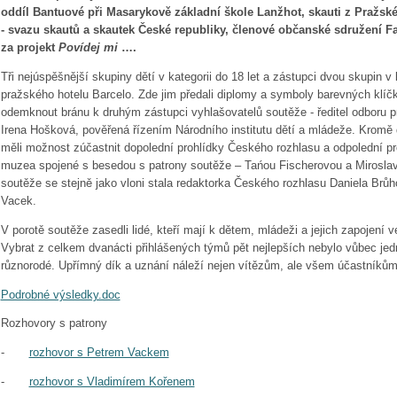
oddíl Bantuové při Masarykově základní škole Lanžhot, skauti z Pražské
- svazu skautů a skautek České republiky, členové občanské sdružení F
za projekt
Povídej mi
….
Tři nejúspěšnější skupiny dětí v kategorii do 18 let a zástupci dvou skupin v k
pražského hotelu Barcelo. Zde jim předali diplomy a symboly barevných klíčk
odemknout bránu k druhým zástupci vyhlašovatelů soutěže - ředitel odboru
Irena Hošková, pověřená řízením Národního institutu dětí a mládeže. Kromě
měli možnost zúčastnit dopolední prohlídky Českého rozhlasu a odpolední p
muzea spojené s besedou s patrony soutěže – Tańou Fischerovou a Mirosla
soutěže se stejně jako vloni stala redaktorka Českého rozhlasu Daniela Brůh
Vacek.
V porotě soutěže zasedli lidé, kteří mají k dětem, mládeži a jejich zapojení 
Vybrat z celkem dvanácti přihlášených týmů pět nejlepších nebylo vůbec jedn
různorodé. Upřímný dík a uznání náleží nejen vítězům, ale všem účastníkům
Podrobné výsledky.doc
Rozhovory s patrony
-
rozhovor s Petrem Vackem
-
rozhovor s Vladimírem Kořenem