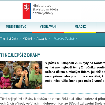
MINISTERSTVO
VZDĚLÁVÁNÍ
MLÁDEŽ
Titulní stránka
⁄
Mládež
⁄
Aktuality
⁄
Ti nejlepší z Brány
TI NEJLEPŠÍ Z BRÁNY
V pátek 8. listopadu 2013 byly na Konfer
vyhlášeny nejlepší týmy 2. ročníku sout
určena dětem a mladým lidem, jejichž odd
něco přínosného pro druhé v sociální, ko
nebo něco užitečného pro naše životní pr
Těmi nejlepšími z Brány k druhým se v roce 2013 stali
Mladí ochránci přír
ochránců přírody ve Vlašimi, dobrovolnice ze Střední zdravotní školy v