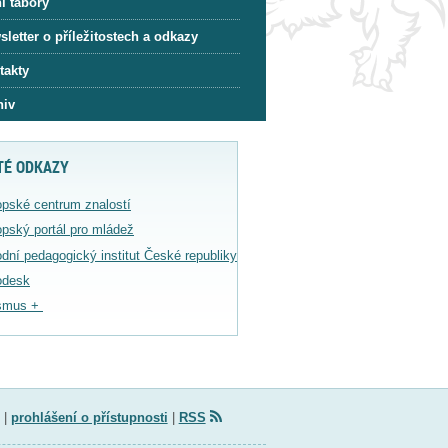
í tábory
letter o příležitostech a odkazy
takty
hiv
TÉ ODKAZY
pské centrum znalostí
pský portál pro mládež
dní pedagogický institut České republiky
odesk
smus +
|
prohlášení o přístupnosti
|
RSS