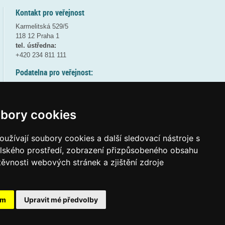
Kontakt pro veřejnost
Karmelitská 529/5
118 12 Praha 1
tel. ústředna:
+420 234 811 111
Podatelna pro veřejnost:
pondělí a středa - 7:30-17:00
úterý a čtvrtek - 7:30-15:30
pátek - 7:30-14:00
bory cookies
8:30 - 9:30 - bezpečnostní přestávka
(více informací
ZDE
)
užívají soubory cookies a další sledovací nástroje s
elského prostředí, zobrazení přizpůsobeného obsahu
Elektronická podatelna:
těvnosti webových stránek a zjištění zdroje
posta@msmt.gov.cz
ID datové schránky:
vidaawt
ám
Upravit mé předvolby