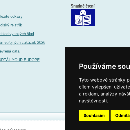
Snadné čtení
ležité odkazy
olský rejstřík
ehled vysokých škol
án veřejných zakázek 2026
evřená data
ORTÁL YOUR EUROPE
Používáme sou
Tyto webové stránky po
cílem vylepšení uživat
a reklam, analýzy návš
návštěvnosti.
Souhlasím
Odmít