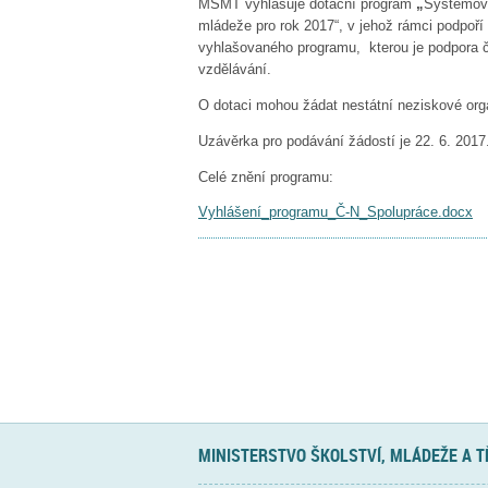
MŠMT vyhlašuje dotační program
„
Systémový
mládeže pro rok 2017“, v jehož rámci podpoří
vyhlašovaného programu, kterou je podpora č
vzdělávání.
O dotaci mohou žádat nestátní neziskové org
Uzávěrka pro podávání žádostí je 22. 6. 2017
Celé znění programu:
Vyhlášení_programu_Č-N_Spolupráce.docx
MINISTERSTVO ŠKOLSTVÍ, MLÁDEŽE A 