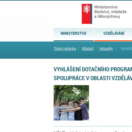
MINISTERSTVO
VZDĚLÁVÁNÍ
Titulní stránka
⁄
Mládež
⁄
Aktuality
⁄
Vyhláš
VYHLÁŠENÍ DOTAČNÍHO PROGRA
SPOLUPRÁCE V OBLASTI VZDĚLÁV