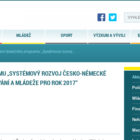
MLÁDEŽ
SPORT
VÝZKUM A VÝVOJ
E
ení dotačního programu „Systémový rozvoj...
MU „SYSTÉMOVÝ ROZVOJ ČESKO-NĚMECKÉ
Aktu
ÁNÍ A MLÁDEŽE PRO ROK 2017“
Pol
Mlá
Fin
Nef
Mez