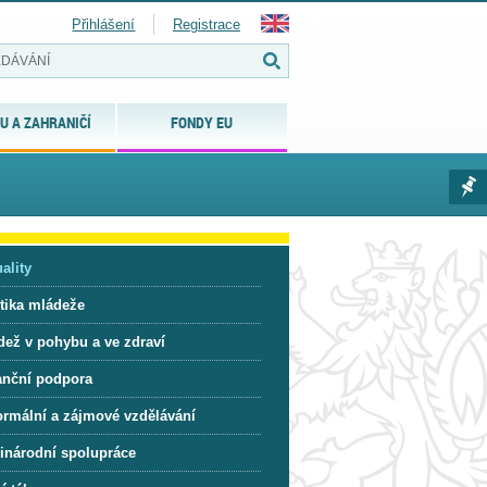
Přihlášení
Registrace
U A ZAHRANIČÍ
FONDY EU
ality
itika mládeže
dež v pohybu a ve zdraví
anční podpora
ormální a zájmové vzdělávání
inárodní spolupráce