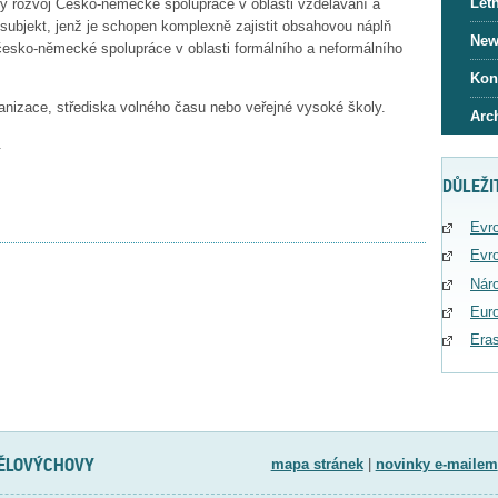
Letn
 rozvoj Česko-německé spolupráce v oblasti vzdělávání a
 subjekt, jenž je schopen komplexně zajistit obsahovou náplň
News
esko-německé spolupráce v oblasti formálního a neformálního
Kon
anizace, střediska volného času nebo veřejné vysoké školy.
Arc
.
DŮLEŽI
Evro
Evro
Náro
Eur
Era
TĚLOVÝCHOVY
mapa stránek
|
novinky e-mailem