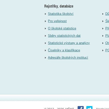
Rejstříky, databáze
Statistika školství
Dů
Pro veřejnost
Šk
O školské statistice
Př
Sběry statistických dat
Pl
Statistické výstupy a analýzy
Ot
Číselníky a klasifikace
P
Adresáře školských institucí