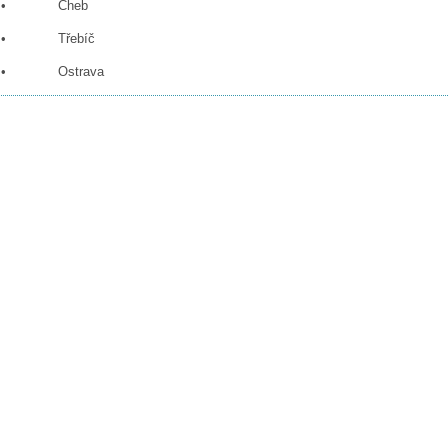
• Cheb
• Třebíč
• Ostrava