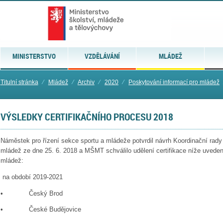
MINISTERSTVO
VZDĚLÁVÁNÍ
MLÁDEŽ
Titulní stránka
⁄
Mládež
⁄
Archiv
⁄
2020
⁄
Poskytování informací pro mládež
VÝSLEDKY CERTIFIKAČNÍHO PROCESU 2018
Náměstek pro řízení sekce sportu a mládeže potvrdil návrh Koordinační rady
mládež ze dne 25. 6. 2018 a MŠMT schválilo udělení certifikace níže uved
mládež:
na období 2019-2021
• Český Brod
• České Budějovice