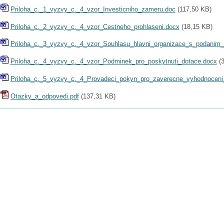
Priloha_c._1_vyzvy_c._4_vzor_Investicniho_zameru.doc
(
117,50 KB
)
Priloha_c._2_vyzvy_c._4_vzor_Cestneho_prohlaseni.docx
(
18,15 KB
)
Priloha_c._3_vyzvy_c._4_vzor_Souhlasu_hlavni_organizace_s_podanim_
Priloha_c._4_vyzvy_c._4_vzor_Podminek_pro_poskytnuti_dotace.docx
(
Priloha_c._5_vyzvy_c._4_Provadeci_pokyn_pro_zaverecne_vyhodnoceni
Otazky_a_odpovedi.pdf
(
137,31 KB
)