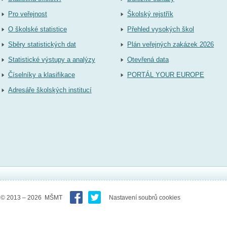
Pro veřejnost
Školský rejstřík
O školské statistice
Přehled vysokých škol
Sběry statistických dat
Plán veřejných zakázek 2026
Statistické výstupy a analýzy
Otevřená data
Číselníky a klasifikace
PORTÁL YOUR EUROPE
Adresáře školských institucí
© 2013 – 2026 MŠMT
Nastavení soubrů cookies