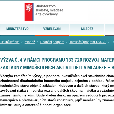
MINISTERSTVO
VZDĚLÁVÁNÍ
MLÁDEŽ
Titulní stránka
⁄
Mládež
⁄
Finanční podpora
⁄
Investiční program 133720
⁄
VÝZVA Č. 4 V RÁMCI PROGRAMU 133 720 ROZVOJ MATE
ZÁKLADNY MIMOŠKOLNÍCH AKTIVIT DĚTÍ A MLÁDEŽE – 
Věcným zaměřením výzvy je podpora investičních akcí stavebního char
zhodnocení dlouhodobého hmotného majetku zejména z pohledu řešení
technického stavu objektů základen, kluboven a dalších staveb, který mů
zvyšování rizika z hlediska rozsahu dalších škod na majetku a vyžaduje 
zamezí těmto rizikům. Bude kladen důraz na opatření vedoucí k provo
havarijních a předhavarijních stavů konstrukcí, jejíž neřešení by znam
infrastruktury a omezení činnosti organizace.