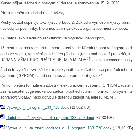
Konec příjmu žádostí o poskytnutí dotace je stanoven na 15. 9. 2026.
Přehled změn dle dodatku č. 1 výzvy:
Poskytovatel doplňuje text výzvy v bodě 2. Základní vymezení výzvy písm. 
následující podmínky, které nestátní nezisková organizace musí splňovat:
12. nemá jako hlavní oblast činnosti tělovýchovu nebo sport,
13. není zapsaná v rejstříku sportu, který vede Národní sportovní agentura d
podpoře sportu, ve znění pozdějších předpisů (tento bod neplatí pro NNO, kte
UZNANÁ MŠMT PRO PRÁCI S DĚTMI A MLÁDEŽÍ“ a jejich pobočné spolky)
Žadatelé vyplňují své žádosti o poskytnutí investiční dotace prostřednictvím
systému (ISPROM) na adrese https://isprom.msmt.gov.cz/.
Po kompletaci formuláře žádosti v elektronickém systému ISPROM žadatel 
zasílá žadatel vygenerovanou žádost prostřednictvím informačního systému
schránky: vidaawt nebo doručuje tištěnou žádost na adresu MŠMT.
Vyzva_c._4_program_133_720.docx
(
117,82 KB
)
Dodatek_c._1_vyzvy_c._4_program_133_720.docx
(
67,33 KB
)
Vyzva_c._4_ve_zneni_dodatku_c._1_program_133_720.docx
(
118,15 KB
)