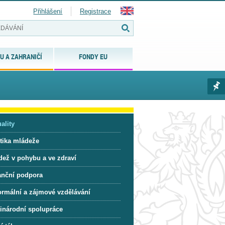
Přihlášení
Registrace
U A ZAHRANIČÍ
FONDY EU
ality
itika mládeže
dež v pohybu a ve zdraví
anční podpora
ormální a zájmové vzdělávání
inárodní spolupráce