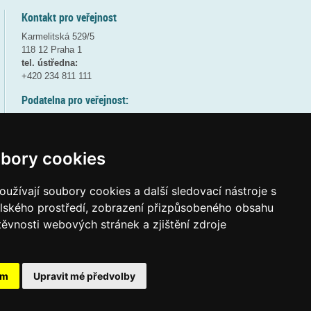
Kontakt pro veřejnost
Karmelitská 529/5
118 12 Praha 1
tel. ústředna:
+420 234 811 111
Podatelna pro veřejnost:
pondělí a středa - 7:30-17:00
úterý a čtvrtek - 7:30-15:30
pátek - 7:30-14:00
bory cookies
8:30 - 9:30 - bezpečnostní přestávka
(více informací
ZDE
)
užívají soubory cookies a další sledovací nástroje s
elského prostředí, zobrazení přizpůsobeného obsahu
Elektronická podatelna:
těvnosti webových stránek a zjištění zdroje
posta@msmt.gov.cz
ID datové schránky:
vidaawt
ám
Upravit mé předvolby