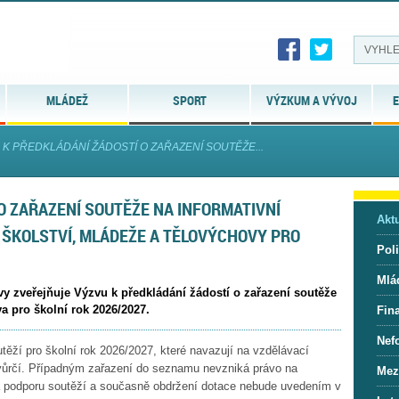
MLÁDEŽ
SPORT
VÝZKUM A VÝVOJ
E
 K PŘEDKLÁDÁNÍ ŽÁDOSTÍ O ZAŘAZENÍ SOUTĚŽE...
O ZAŘAZENÍ SOUTĚŽE NA INFORMATIVNÍ
Aktu
 ŠKOLSTVÍ, MLÁDEŽE A TĚLOVÝCHOVY PRO
Pol
Mlá
vy zveřejňuje Výzvu k předkládání žádostí o zařazení soutěže
a pro školní rok 2026/2027.
Fin
Nef
ží pro školní rok 2026/2027, které navazují na vzdělávací
 tvůrčí. Případným zařazení do seznamu nevzniká právo na
Mez
 podporu soutěží a současně obdržení dotace nebude uvedením v