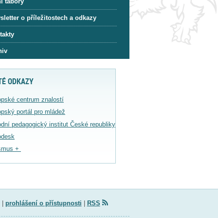
í tábory
letter o příležitostech a odkazy
takty
hiv
TÉ ODKAZY
pské centrum znalostí
pský portál pro mládež
dní pedagogický institut České republiky
odesk
smus +
|
prohlášení o přístupnosti
|
RSS