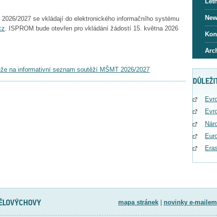
Letn
News
k 2026/2027 se vkládají do elektronického informačního systému
cz
. ISPROM bude otevřen pro vkládání žádostí 15. května 2026
Kon
Arc
.
těže na informativní seznam soutěží MŠMT 2026/2027
DŮLEŽI
Evro
Evro
Náro
Eur
Era
TĚLOVÝCHOVY
mapa stránek
|
novinky e-mailem