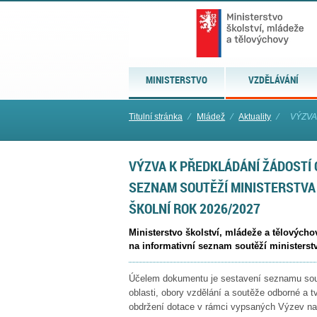
MINISTERSTVO
VZDĚLÁVÁNÍ
Titulní stránka
⁄
Mládež
⁄
Aktuality
⁄
VÝZVA
VÝZVA K PŘEDKLÁDÁNÍ ŽÁDOSTÍ 
SEZNAM SOUTĚŽÍ MINISTERSTVA
ŠKOLNÍ ROK 2026/2027
Ministerstvo školství, mládeže a tělovýcho
na informativní seznam soutěží ministerstv
Účelem dokumentu je sestavení seznamu soutě
oblasti, obory vzdělání a soutěže odborné a
obdržení dotace v rámci vypsaných Výzev na