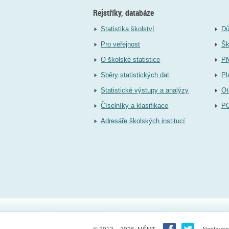
Rejstříky, databáze
Statistika školství
Dů
Pro veřejnost
Šk
O školské statistice
Př
Sběry statistických dat
Pl
Statistické výstupy a analýzy
Ot
Číselníky a klasifikace
P
Adresáře školských institucí