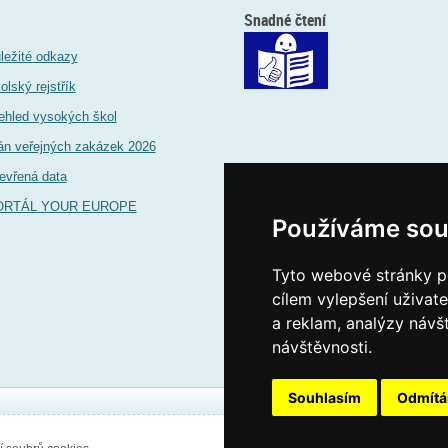
Snadné čtení
ležité odkazy
olský rejstřík
ehled vysokých škol
án veřejných zakázek 2026
evřená data
ORTÁL YOUR EUROPE
Používáme sou
Tyto webové stránky po
cílem vylepšení uživat
a reklam, analýzy návš
návštěvnosti.
Souhlasím
Odmít