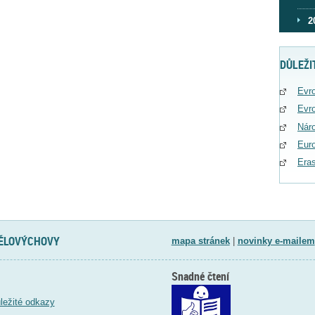
2
DŮLEŽI
Evro
Evro
Náro
Eur
Era
TĚLOVÝCHOVY
mapa stránek
|
novinky e-mailem
Snadné čtení
ležité odkazy