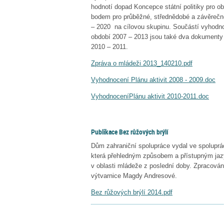
hodnotí dopad Koncepce státní politiky pro o
bodem pro průběžné, střednědobé a závěrečn
– 2020 na cílovou skupinu. Součástí vyhodnoc
období 2007 – 2013 jsou také dva dokumenty v
2010 – 2011.
Zpráva o mládeži 2013_140210.pdf
Vyhodnocení Plánu aktivit 2008 - 2009.doc
VyhodnoceníPlánu aktivit 2010-2011.doc
Publikace Bez růžových brýlí
Dům zahraniční spolupráce vydal ve spoluprá
která přehledným způsobem a přístupným jaz
v oblasti mládeže z poslední doby. Zpracování 
výtvarnice Magdy Andresové.
Bez růžových brýlí 2014.pdf