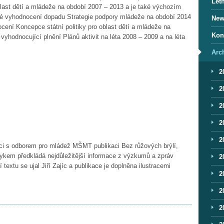
Letn
blast dětí a mládeže na období 2007 – 2013 a je také výchozím
é vyhodnocení dopadu Strategie podpory mládeže na období 2014
News
ení Koncepce státní politiky pro oblast dětí a mládeže na
Kon
yhodnocující plnění Plánů aktivit na léta 2008 – 2009 a na léta
Arc
2
2
2
2
2
ci s odborem pro mládež MŠMT publikaci Bez růžových brýlí,
ykem předkládá nejdůležitější informace z výzkumů a zpráv
2
textu se ujal Jiří Zajíc a publikace je doplněna ilustracemi
2
2
2