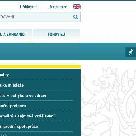
Přihlášení
Registrace
U A ZAHRANIČÍ
FONDY EU
ality
itika mládeže
dež v pohybu a ve zdraví
anční podpora
ormální a zájmové vzdělávání
inárodní spolupráce