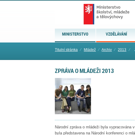
MINISTERSTVO
VZDĚLÁVÁNÍ
Titulní stránka
⁄
Mládež
⁄
Archiv
⁄
2013
⁄
ZPRÁVA O MLÁDEŽI 2013
Národní zpráva o mládeži byla vypracována v
byla představena na Národní konferenci o mlá