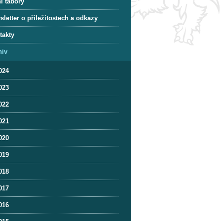
í tábory
letter o příležitostech a odkazy
takty
hiv
024
023
022
021
020
019
018
017
016