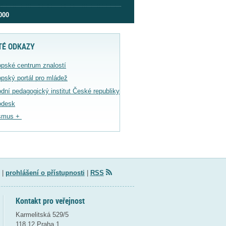
000
TÉ ODKAZY
pské centrum znalostí
pský portál pro mládež
dní pedagogický institut České republiky
odesk
smus +
|
prohlášení o přístupnosti
|
RSS
Kontakt pro veřejnost
Karmelitská 529/5
118 12 Praha 1