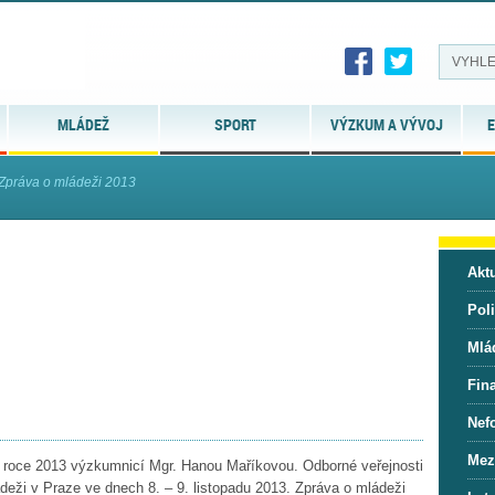
MLÁDEŽ
SPORT
VÝZKUM A VÝVOJ
E
Zpráva o mládeži 2013
Aktu
Pol
Mlá
Fin
Nef
Mez
 roce 2013 výzkumnicí Mgr. Hanou Maříkovou. Odborné veřejnosti
deži v Praze ve dnech 8. – 9. listopadu 2013. Zpráva o mládeži