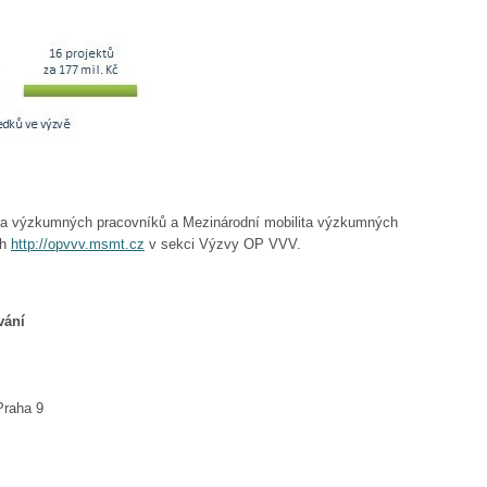
ita výzkumných pracovníků a Mezinárodní mobilita výzkumných
ch
http://opvvv.msmt.cz
v sekci Výzvy OP VVV.
vání
vy
Praha 9