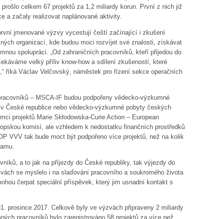
šlo celkem 67 projektů za 1,2 miliardy korun. První z nich již
e a začaly realizovat naplánované aktivity.
první jmenované výzvy vycestují čeští začínající i zkušení
ých organizací, kde budou moci rozvíjet své znalosti, získávat
nou spolupráci. „Od zahraničních pracovníků, kteří přijedou do
ekáváme velký příliv know-how a sdílení zkušeností, které
“ říká Václav Velčovský, náměstek pro řízení sekce operačních
 pracovníků – MSCA-IF budou podpořeny vědecko-výzkumné
 v České republice nebo vědecko-výzkumné pobyty českých
ámci projektů Marie Skłodowska-Curie Action – European
ropskou komisí, ale vzhledem k nedostatku finančních prostředků
OP VVV tak bude moct být podpořeno více projektů, než na kolik
ramu.
níků, a to jak na příjezdy do České republiky, tak výjezdy do
zvách se myslelo i na slaďování pracovního a soukromého života
hou čerpat speciální příspěvek, který jim usnadní kontakt s
1. prosince 2017. Celkově byly ve výzvách připraveny 2 miliardy
ných pracovníků bylo zaregistrováno 58 projektů za více než