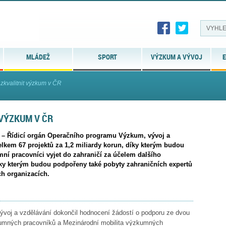
MLÁDEŽ
SPORT
VÝZKUM A VÝVOJ
E
zkvalitnit výzkum v ČR
 VÝZKUM V ČR
8 – Řídicí orgán Operačního programu Výzkum, vývoj a
elkem 67 projektů za 1,2 miliardy korun, díky kterým budou
ní pracovníci vyjet do zahraničí za účelem dalšího
íky kterým budou podpořeny také pobyty zahraničních expertů
h organizacích.
voj a vzdělávání dokončil hodnocení žádostí o podporu ze dvou
umných pracovníků a Mezinárodní mobilita výzkumných