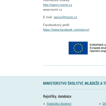
Internetové stránky:
http://opvvv.msmt.cz
www.msmt.cz
E-mail:
opvvv@msmt.cz
Facebookový profil:
https://www.facebook.com/opvvv/
MINISTERSTVO ŠKOLSTVÍ, MLÁDEŽE A 
Rejstříky, databáze
Statistika školství
Dů