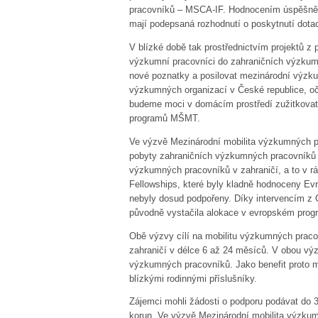
pracovníků – MSCA-IF. Hodnocením úspěšně pro
mají podepsaná rozhodnutí o poskytnutí dotac
V blízké době tak prostřednictvím projektů z 
výzkumní pracovníci do zahraničních výzkumn
nové poznatky a posilovat mezinárodní výzkum
výzkumných organizací v České republice, oč
budeme moci v domácím prostředí zužitkovat,
programů MŠMT.
Ve výzvě Mezinárodní mobilita výzkumných
pobyty zahraničních výzkumných pracovníků
výzkumných pracovníků v zahraničí, a to v r
Fellowships, které byly kladně hodnoceny Ev
nebyly dosud podpořeny. Díky intervencím z 
původně vystačila alokace v evropském prog
Obě výzvy cílí na mobilitu výzkumných pracov
zahraničí v délce 6 až 24 měsíců. V obou vý
výzkumných pracovníků. Jako benefit proto mo
blízkými rodinnými příslušníky.
Zájemci mohli žádosti o podporu podávat do 3
korun. Ve výzvě Mezinárodní mobilita výzkum