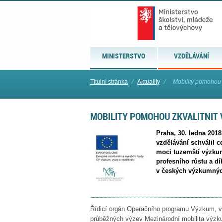
MINISTERSTVO
VZDĚLÁVÁNÍ
Titulní stránka
⁄
Aktuality
⁄
Mobility pomohou 
MOBILITY POMOHOU ZKVALITNIT
Praha, 30. ledna 201
vzdělávání schválil c
moci tuzemští výzkum
profesního růstu a d
v českých výzkumnýc
Řídicí orgán Operačního programu Výzkum, vý
průběžných výzev Mezinárodní mobilita výzk