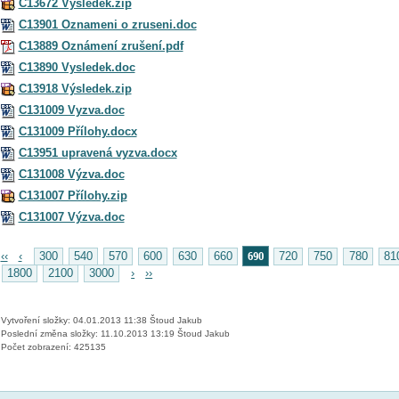
C13672 Výsledek.zip
C13901 Oznameni o zruseni.doc
C13889 Oznámení zrušení.pdf
C13890 Vysledek.doc
C13918 Výsledek.zip
C131009 Vyzva.doc
C131009 Přílohy.docx
C13951 upravená vyzva.docx
C131008 Výzva.doc
C131007 Přílohy.zip
C131007 Výzva.doc
690
‹‹
‹
300
540
570
600
630
660
720
750
780
81
1800
2100
3000
›
››
Vytvoření složky: 04.01.2013 11:38 Štoud Jakub
Poslední změna složky: 11.10.2013 13:19 Štoud Jakub
Počet zobrazení: 425135