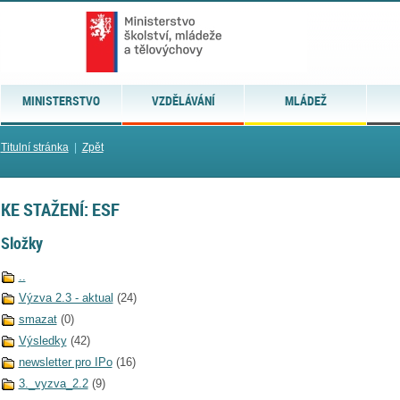
MINISTERSTVO
VZDĚLÁVÁNÍ
MLÁDEŽ
Titulní stránka
|
Zpět
KE STAŽENÍ: ESF
Složky
..
Výzva 2.3 - aktual
(24)
smazat
(0)
Výsledky
(42)
newsletter pro IPo
(16)
3._vyzva_2.2
(9)