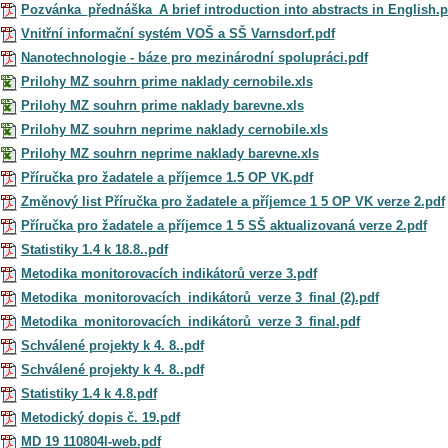
Pozvánka_přednáška_A brief introduction into abstracts in English.p
Vnitřní informační systém VOŠ a SŠ Varnsdorf.pdf
Nanotechnologie - báze pro mezinárodní spolupráci.pdf
Prilohy MZ souhrn prime naklady cernobile.xls
Prilohy MZ souhrn prime naklady barevne.xls
Prilohy MZ souhrn neprime naklady cernobile.xls
Prilohy MZ souhrn neprime naklady barevne.xls
Příručka pro žadatele a příjemce 1.5 OP VK.pdf
Změnový list Příručka pro žadatele a příjemce 1 5 OP VK verze 2.pdf
Příručka pro žadatele a příjemce 1 5 SŠ aktualizovaná verze 2.pdf
Statistiky 1.4 k 18.8..pdf
Metodika monitorovacích indikátorů verze 3.pdf
Metodika_monitorovacích_indikátorů_verze 3_final (2).pdf
Metodika_monitorovacích_indikátorů_verze 3_final.pdf
Schválené projekty k 4. 8..pdf
Schválené projekty k 4. 8..pdf
Statistiky 1.4 k 4.8.pdf
Metodický dopis č. 19.pdf
MD 19 110804l-web.pdf