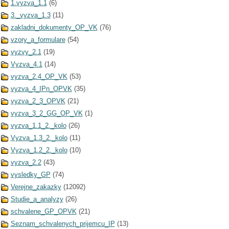
1.vyzva_1.1
(6)
3._vyzva_1.3
(11)
zakladni_dokumenty_OP_VK
(76)
vzory_a_formulare
(54)
vyzvy_2.1
(19)
Vyzva_4.1
(14)
vyzva_2.4_OP_VK
(53)
vyzva_4_IPn_OPVK
(35)
vyzva_2_3_OPVK
(21)
vyzva_3_2_GG_OP_VK
(1)
vyzva_1.1_2._kolo
(26)
Vyzva_1.3_2._kolo
(11)
Vyzva_1.2_2._kolo
(10)
vyzva_2.2
(43)
vysledky_GP
(74)
Verejne_zakazky
(12092)
Studie_a_analyzy
(26)
schvalene_GP_OPVK
(21)
Seznam_schvalenych_prijemcu_IP
(13)