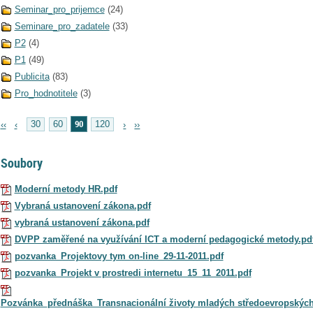
Seminar_pro_prijemce
(24)
Seminare_pro_zadatele
(33)
P2
(4)
P1
(49)
Publicita
(83)
Pro_hodnotitele
(3)
90
‹‹
‹
30
60
120
›
››
Soubory
Moderní metody HR.pdf
Vybraná ustanovení zákona.pdf
vybraná ustanovení zákona.pdf
DVPP zaměřené na využívání ICT a moderní pedagogické metody.pd
pozvanka_Projektovy tym on-line_29-11-2011.pdf
pozvanka_Projekt v prostredi internetu_15_11_2011.pdf
Pozvánka_přednáška_Transnacionální životy mladých středoevropských m