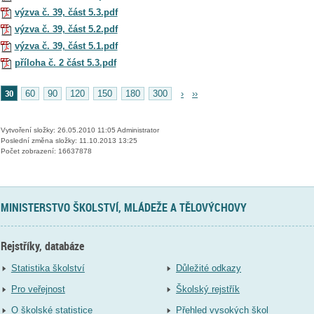
výzva č. 39, část 5.3.pdf
výzva č. 39, část 5.2.pdf
výzva č. 39, část 5.1.pdf
příloha č. 2 část 5.3.pdf
30
60
90
120
150
180
300
›
››
Vytvoření složky: 26.05.2010 11:05 Administrator
Poslední změna složky: 11.10.2013 13:25
Počet zobrazení: 16637878
MINISTERSTVO ŠKOLSTVÍ, MLÁDEŽE A TĚLOVÝCHOVY
Rejstříky, databáze
Statistika školství
Důležité odkazy
Pro veřejnost
Školský rejstřík
O školské statistice
Přehled vysokých škol