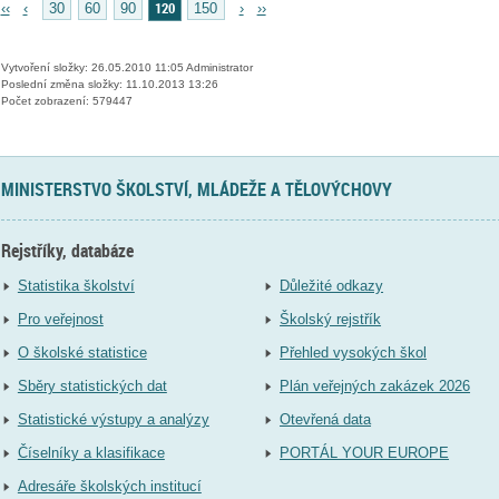
120
‹‹
‹
30
60
90
150
›
››
Vytvoření složky: 26.05.2010 11:05 Administrator
Poslední změna složky: 11.10.2013 13:26
Počet zobrazení: 579447
MINISTERSTVO ŠKOLSTVÍ, MLÁDEŽE A TĚLOVÝCHOVY
Rejstříky, databáze
Statistika školství
Důležité odkazy
Pro veřejnost
Školský rejstřík
O školské statistice
Přehled vysokých škol
Sběry statistických dat
Plán veřejných zakázek 2026
Statistické výstupy a analýzy
Otevřená data
Číselníky a klasifikace
PORTÁL YOUR EUROPE
Adresáře školských institucí