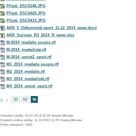
Přijeti_DSC0348.JPG
Přijeti_DSC0429.JPG
Přijeti_DSC0433.JPG
AKR_5_Odbornosti-sport_11-12_2014_www.docx
AKR_Seznam_R3_2014_R_www.xlsx
M-2014_medaile soupis.rtf
M-2014_medailiste.rtf
M-2014_umist2_sport.rtf
M1_2014_medaile soupis.rtf
M2_2014_medaile.rtf
M3_2014_medailisté.rtf
M4_2014_umist_sport.rtf
90
‹‹
‹
30
60
Vytvoření složky: 03.07.2013 22:36 Vosyka Miroslav
Poslední změna složky: 11.10.2013 11:25 Vosyka Miroslav
Počet zobrazení: 4382