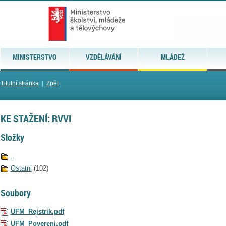
MINISTERSTVO
VZDĚLÁVÁNÍ
MLÁDEŽ
Titulní stránka
|
Zpět
KE STAŽENÍ: RVVI
Složky
..
Ostatni
(102)
Soubory
UFM_Rejstrik.pdf
UFM_Povereni.pdf