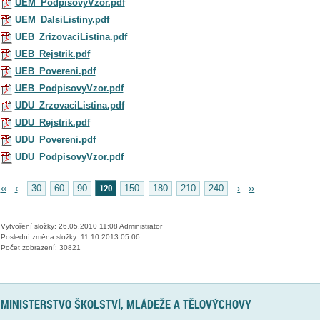
UEM_PodpisovyVzor.pdf
UEM_DalsiListiny.pdf
UEB_ZrizovaciListina.pdf
UEB_Rejstrik.pdf
UEB_Povereni.pdf
UEB_PodpisovyVzor.pdf
UDU_ZrzovaciListina.pdf
UDU_Rejstrik.pdf
UDU_Povereni.pdf
UDU_PodpisovyVzor.pdf
120
‹‹
‹
30
60
90
150
180
210
240
›
››
Vytvoření složky: 26.05.2010 11:08 Administrator
Poslední změna složky: 11.10.2013 05:06
Počet zobrazení: 30821
MINISTERSTVO ŠKOLSTVÍ, MLÁDEŽE A TĚLOVÝCHOVY