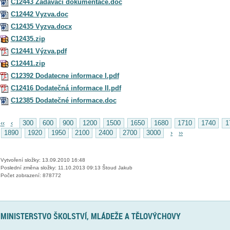
C12443 Zadavaci dokumentace.doc
C12442 Vyzva.doc
C12435 Vyzva.docx
C12435.zip
C12441 Výzva.pdf
C12441.zip
C12392 Dodatecne informace I.pdf
C12416 Dodatečná informace II.pdf
C12385 Dodatečné informace.doc
‹‹
‹
300
600
900
1200
1500
1650
1680
1710
1740
1
1890
1920
1950
2100
2400
2700
3000
›
››
Vytvoření složky: 13.09.2010 16:48
Poslední změna složky: 11.10.2013 09:13 Štoud Jakub
Počet zobrazení: 878772
MINISTERSTVO ŠKOLSTVÍ, MLÁDEŽE A TĚLOVÝCHOVY