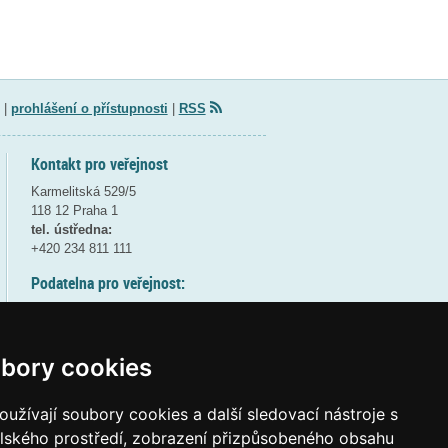
|
prohlášení o přístupnosti
|
RSS
Kontakt pro veřejnost
Karmelitská 529/5
118 12 Praha 1
tel. ústředna:
+420 234 811 111
Podatelna pro veřejnost:
pondělí a středa - 7:30-17:00
úterý a čtvrtek - 7:30-15:30
pátek - 7:30-14:00
bory cookies
8:30 - 9:30 - bezpečnostní přestávka
(více informací
ZDE
)
užívají soubory cookies a další sledovací nástroje s
elského prostředí, zobrazení přizpůsobeného obsahu
Elektronická podatelna: