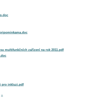
o.doc
pripominkama.doc
isu multifunkčních zařízení na rok 2011.pdf
.doc
pro inkluzi.pdf
››