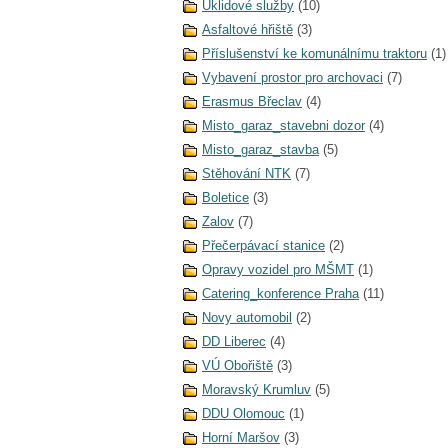
Úklidové služby
(10)
Asfaltové hřiště
(3)
Příslušenství ke komunálnímu traktoru
(1)
Vybavení prostor pro archovaci
(7)
Erasmus Břeclav
(4)
Misto_garaz_stavebni dozor
(4)
Misto_garaz_stavba
(5)
Stěhování NTK
(7)
Boletice
(3)
Zalov
(7)
Přečerpávací stanice
(2)
Opravy vozidel pro MŠMT
(1)
Catering_konference Praha
(11)
Novy automobil
(2)
DD Liberec
(4)
VÚ Obořiště
(3)
Moravský Krumluv
(5)
DDU Olomouc
(1)
Horní Maršov
(3)