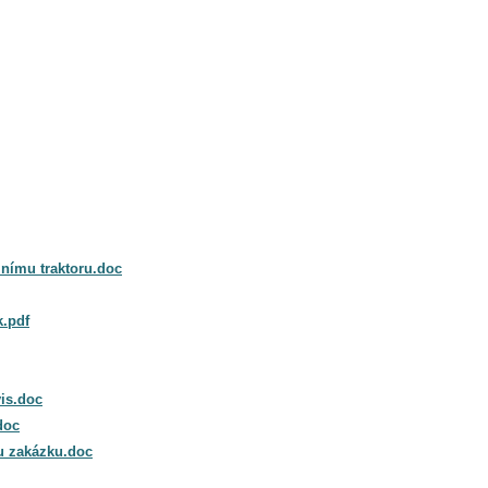
nímu traktoru.doc
k.pdf
is.doc
doc
u zakázku.doc