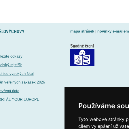
TĚLOVÝCHOVY
mapa stránek
|
novinky e-mailem
Snadné čtení
ležité odkazy
olský rejstřík
ehled vysokých škol
án veřejných zakázek 2026
evřená data
ORTÁL YOUR EUROPE
Používáme sou
Tyto webové stránky po
cílem vylepšení uživat