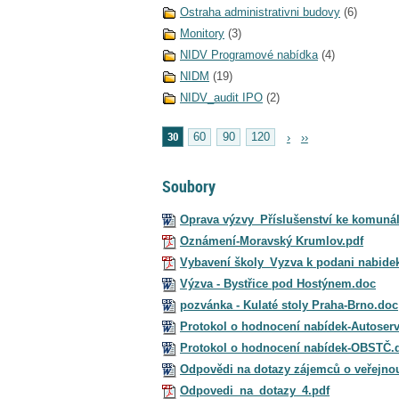
Ostraha administrativni budovy
(6)
Monitory
(3)
NIDV Programové nabídka
(4)
NIDM
(19)
NIDV_audit IPO
(2)
30
60
90
120
›
››
Soubory
Oprava výzvy_Příslušenství ke komunál
Oznámení-Moravský Krumlov.pdf
Vybavení školy_Vyzva k podani nabide
Výzva - Bystřice pod Hostýnem.doc
pozvánka - Kulaté stoly Praha-Brno.doc
Protokol o hodnocení nabídek-Autoserv
Protokol o hodnocení nabídek-OBSTČ.
Odpovědi na dotazy zájemců o veřejno
Odpovedi_na_dotazy_4.pdf