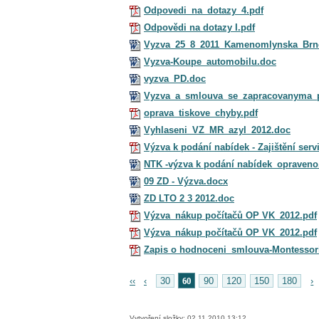
Odpovedi_na_dotazy_4.pdf
Odpovědi na dotazy I.pdf
Vyzva_25_8_2011_Kamenomlynska_Brn
Vyzva-Koupe_automobilu.doc
vyzva_PD.doc
Vyzva_a_smlouva_se_zapracovanyma_
oprava_tiskove_chyby.pdf
Vyhlaseni_VZ_MR_azyl_2012.doc
Výzva k podání nabídek - Zajištění serv
NTK -výzva k podání nabídek_opraveno
09 ZD - Výzva.docx
ZD LTO 2 3 2012.doc
Výzva_nákup počítačů OP VK_2012.pdf
Výzva_nákup počítačů OP VK_2012.pdf
Zapis o hodnoceni_smlouva-Montessori 
60
‹‹
‹
30
90
120
150
180
›
Vytvoření složky: 02.11.2010 13:12