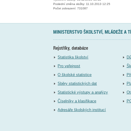
Poslední změna složky: 11.10.2013 12:25
Počet zobrazení: 731087
MINISTERSTVO ŠKOLSTVÍ, MLÁDEŽE A 
Rejstříky, databáze
Statistika školství
Dů
Pro veřejnost
Šk
O školské statistice
Př
Sběry statistických dat
Pl
Statistické výstupy a analýzy
Ot
Číselníky a klasifikace
P
Adresáře školských institucí