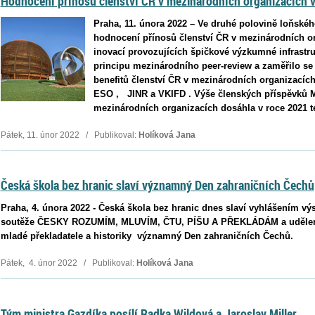
Hodnocení přínosů členství ČR v mezinárodních organizacích v
Praha, 11. února 2022 – Ve druhé polovině loňsk
hodnocení přínosů členství ČR v mezinárodních o
inovací provozujících špičkové výzkumné infrastr
principu mezinárodního peer-review a zaměřilo s
benefitů členství ČR v mezinárodních organizací
ESO , JINR a VKIFD . Výše členských příspěvků
mezinárodních organizacích dosáhla v roce 2021 t
Pátek, 11. únor 2022 / Publikoval:
Holíková Jana
Česká škola bez hranic slaví významný Den zahraničních Čechů
Praha, 4. února 2022 - Česká škola bez hranic dnes slaví vyhlášením výs
soutěže ČESKY ROZUMÍM, MLUVÍM, ČTU, PÍŠU A PŘEKLÁDÁM a udělen
mladé překladatele a historiky významný Den zahraničních Čechů.
Pátek, 4. únor 2022 / Publikoval:
Holíková Jana
Tým ministra Gazdíka posílí Radka Wildová a Jaroslav Miller