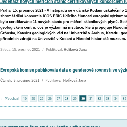
Jedenáct nových měřících stanic certifikovaných konsorciem 
Praha, 15. prosince 2021 - V listopadu se v dánské Kodani uskutečnilo 
shromáždění konsorcia ICOS ERIC řídícího činnosti evropské výzkumné 
bylo certifikováno 11 nových stanic pro měření skleníkových plynů. Se
geologickém centru, což je výzkumná instituce, která propojuje Národn
Grónska, Katedru geologických věd na Univerzitě v Aarhus, Katedru g
přírodních zdrojů na Univerzitě v Kodani a Národní historické muzeum.
Středa, 15. prosinec 2021 / Publikoval:
Holíková Jana
Evropská komise publikovala data o genderové rovnosti ve vý
Čtvrtek, 9. prosinec 2021 / Publikoval:
Holíková Jana
‹‹
Předchozí
10
20
25
26
27
28
29
30
31
32
33
34
35