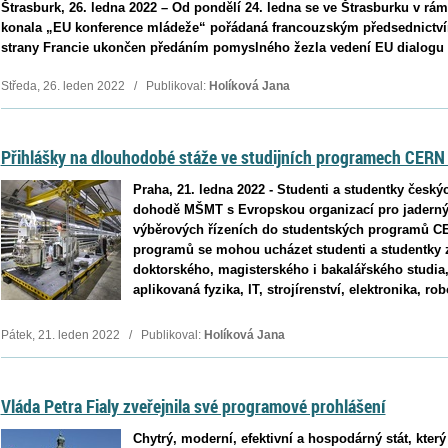
Štrasburk, 26. ledna 2022 – Od pondělí 24. ledna se ve Štrasburku v rám
konala „EU konference mládeže“ pořádaná francouzským předsednictví
strany Francie ukončen předáním pomyslného žezla vedení EU dialogu 
Středa, 26. leden 2022 / Publikoval:
Holíková Jana
Přihlášky na dlouhodobé stáže ve studijních programech CERN l
Praha, 21. ledna 2022 - Studenti a studentky český
dohodě MŠMT s Evropskou organizací pro jaderný 
výběrových řízeních do studentských programů C
programů se mohou ucházet studenti a studentky 
doktorského, magisterského i bakalářského studia,
aplikovaná fyzika, IT, strojírenství, elektronika, r
Pátek, 21. leden 2022 / Publikoval:
Holíková Jana
Vláda Petra Fialy zveřejnila své programové prohlášení
Chytrý, moderní, efektivní a hospodárný stát, kter