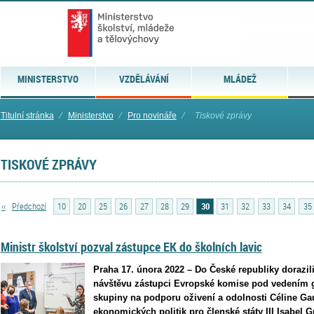
MINISTERSTVO
VZDĚLÁVÁNÍ
MLÁDEŽ
Titulní stránka
⁄
Ministerstvo
⁄
Pro novináře
⁄
Tiskové zprávy
TISKOVÉ ZPRÁVY
‹‹
Předchozí
10
20
25
26
27
28
29
30
31
32
33
34
35
Ministr školství pozval zástupce EK do školních lavic
Praha 17. února 2022 – Do České republiky dorazi
návštěvu zástupci Evropské komise pod vedením ge
skupiny na podporu oživení a odolnosti Céline Gaue
ekonomických politik pro členské státy III Isabel G