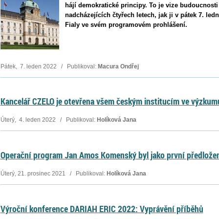
hájí demokratické principy. To je vize budoucnosti
nadcházejících čtyřech letech, jak ji v pátek 7. led
Fialy ve svém programovém prohlášení.
Pátek, 7. leden 2022 / Publikoval:
Macura Ondřej
Kancelář CZELO je otevřena všem českým institucím ve výzkumu
Úterý, 4. leden 2022 / Publikoval:
Holíková Jana
Operační program Jan Amos Komenský byl jako první předlože
Úterý, 21. prosinec 2021 / Publikoval:
Holíková Jana
Výroční konference DARIAH ERIC 2022: Vyprávění příběhů