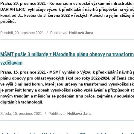
Praha, 20. prosince 2021 - Konsorcium evropské výzkumné infrastruktu
DARIAH ERIC vyhlašuje výzvu k předkládání návrhů příspěvků na výročn
konat od 31. května do 3. června 2022 v řeckých Aténách a jejím stěže
příběhů.
Pondělí, 20. prosinec 2021 / Publikoval:
Holíková Jana
MŠMT pošle 3 miliardy z Národního plánu obnovy na transform
vzdělávání
Praha, 15. prosince 2021 - MŠMT vyhlásilo Výzvu k předkládání návrhů 
plánu obnovy pro oblast vysokých škol pro roky 2022‑2024, přičemž chc
ve výši 3 miliard korun, které jsou určeny na transformaci vysokoškols
je proměnit formy a obsah vysokoškolského vzdělávání a přizpůsobit st
novým trendům a měnícím se potřebám trhu práce, zejména v souvislost
digitálních technologií.
Středa, 15. prosinec 2021 / Publikoval:
Holíková Jana