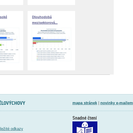
soké
Dlouhodobá
mezisektorová...
TĚLOVÝCHOVY
mapa stránek
|
novinky e-mailem
Snadné čtení
ležité odkazy