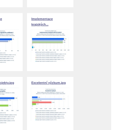
ce
Implementace
krajských...
jekty.jpg
Excelentní výzkum.jpg