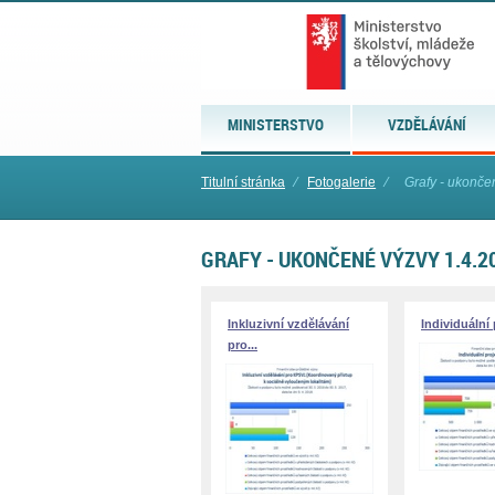
MINISTERSTVO
VZDĚLÁVÁNÍ
Titulní stránka
⁄
Fotogalerie
⁄
Grafy - ukonče
GRAFY - UKONČENÉ VÝZVY 1.4.2
Inkluzivní vzdělávání
Individuální 
pro...