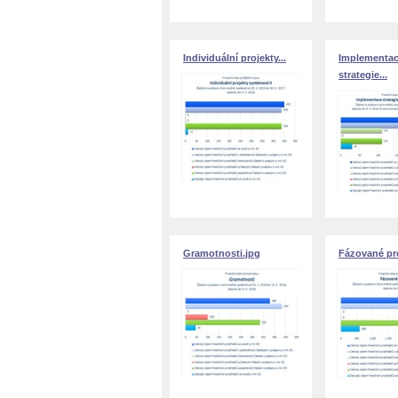
Individuální projekty...
Implementa
strategie...
Gramotnosti.jpg
Fázované pro