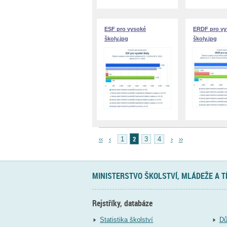
ESF pro vysoké
ERDF pro vy
školy.jpg
školy.jpg
2
‹‹
‹
1
3
4
›
››
MINISTERSTVO ŠKOLSTVÍ, MLÁDEŽE A 
Rejstříky, databáze
Statistika školství
Dů