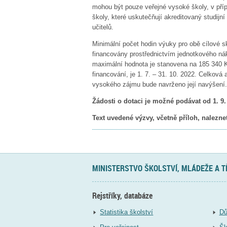
mohou být pouze veřejné vysoké školy, v pří
školy, které uskutečňují akreditovaný studij
učitelů.
Minimální počet hodin výuky pro obě cílové s
financovány prostřednictvím jednotkového ná
maximální hodnota je stanovena na 185 340 Kč
financování, je 1. 7. – 31. 10. 2022. Celkov
vysokého zájmu bude navrženo její navýšení.
Žádosti o dotaci je možné podávat od 1. 9. 
Text uvedené výzvy, včetně příloh, nalezn
MINISTERSTVO ŠKOLSTVÍ, MLÁDEŽE A 
Rejstříky, databáze
Statistika školství
Dů