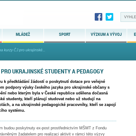
MLÁDEŽ
SPORT
VÝZKUM A VÝVOJ
E
a kurzy ČJ pro ukrajinské...
 PRO UKRAJINSKÉ STUDENTY A PEDAGOGY
 k předkládání žádostí o poskytnutí dotace pro veřejné
em podpory výuky českého jazyka pro ukrajinské občany s
ění nebo kterým byla v České republice udělena dočasná
ské studenty, kteří plánují studovat nebo už studují na
lách, a na ukrajinské pedagogické pracovníky, kteří se zapojí
cího systému.
ám budou poskytnuty ex-post prostřednictvím MŠMT z Fondu
ávněným žadatelem pro realizaci aktivit v rámci této výzvy