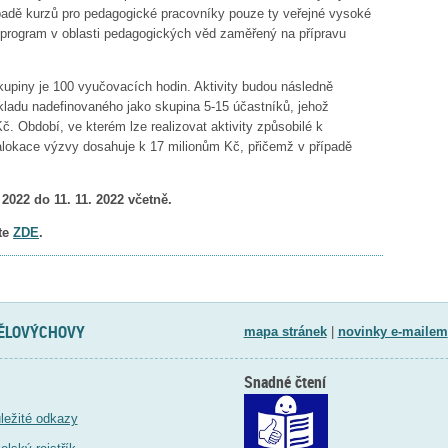
padě kurzů pro pedagogické pracovníky pouze ty veřejné vysoké
ní program v oblasti pedagogických věd zaměřený na přípravu
kupiny je 100 vyučovacích hodin. Aktivity budou následně
kladu nadefinovaného jako skupina 5-15 účastníků, jehož
. Období, ve kterém lze realizovat aktivity způsobilé k
á alokace výzvy dosahuje k 17 milionům Kč, přičemž v případě
2022 do 11. 11. 2022 včetně.
ete
ZDE
.
TĚLOVÝCHOVY
mapa stránek
|
novinky e-mailem
Snadné čtení
ležité odkazy