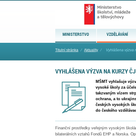
MINISTERSTVO
VZDĚLÁVÁNÍ
Titulní stránka
⁄
Aktuality
⁄
Vyhlášena výzva n
VYHLÁŠENA VÝZVA NA KURZY ČJ
MŠMT vyhlašuje výzvu
vysoké školy za účel
takzvaným vízem strp
ochrana, a to ukrajin
českých vysokých ško
do českého vzděláva
Finanční prostředky veřejným vysokým škol
bilaterálních vztahů Fondů EHP a Norska. Opr