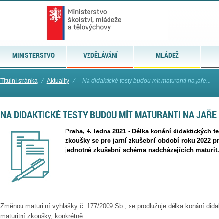
MINISTERSTVO
VZDĚLÁVÁNÍ
MLÁDEŽ
Titulní stránka
⁄
Aktuality
⁄
Na didaktické testy budou mít maturanti na jaře...
NA DIDAKTICKÉ TESTY BUDOU MÍT MATURANTI NA JAŘE 
Praha, 4. ledna 2021 - Délka konání didaktických te
zkoušky se pro jarní zkušební období roku 2022 p
jednotné zkušební schéma nadcházejících maturit
Změnou maturitní vyhlášky č. 177/2009 Sb., se prodlužuje délka konání dida
maturitní zkoušky, konkrétně: