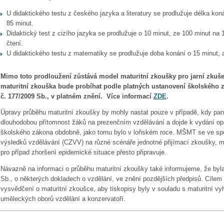
U didaktického testu z českého jazyka a literatury se prodlužuje délka koná
85 minut.
Didaktický test z cizího jazyka se prodlužuje o 10 minut, ze 100 minut na 1
čtení.
U didaktického testu z matematiky se prodlužuje doba konání o 15 minut, 
Mimo toto prodloužení zůstává model maturitní zkoušky pro jarní zku
maturitní zkouška bude probíhat podle platných ustanovení školského 
č. 177/2009 Sb., v platném znění.
Více informací
ZDE
.
Úpravy průběhu maturitní zkoušky by mohly nastat pouze v případě, kdy p
dlouhodobou přítomnost žáků na prezenčním vzdělávání a dojde k vydání op
školského zákona obdobně, jako tomu bylo v loňském roce. MŠMT se ve spol
výsledků vzdělávání (CZVV) na různé scénáře jednotné přijímací zkoušky, 
pro případ zhoršení epidemické situace přesto připravuje.
Návazně na informaci o průběhu maturitní zkoušky také informujeme, že byl
Sb., o některých dokladech o vzdělání, ve znění pozdějších předpisů. Cílem 
vysvědčení o maturitní zkoušce, aby tiskopisy byly v souladu s maturitní vyh
uměleckých oborů vzdělání a konzervatoří.