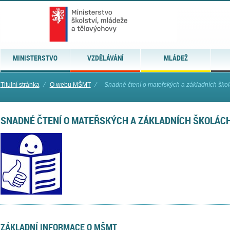
MINISTERSTVO
VZDĚLÁVÁNÍ
MLÁDEŽ
Titulní stránka
⁄
O webu MŠMT
⁄
Snadné čtení o mateřských a základních ško
SNADNÉ ČTENÍ O MATEŘSKÝCH A ZÁKLADNÍCH ŠKOLÁC
ZÁKLADNÍ INFORMACE O MŠMT