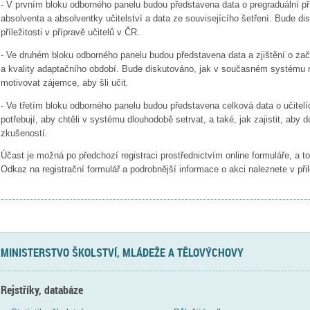
- V prvním bloku odborného panelu budou představena data o pregraduální p
absolventa a absolventky učitelství a data ze souvisejícího šetření. Bude di
příležitosti v přípravě učitelů v ČR.
- Ve druhém bloku odborného panelu budou představena data a zjištění o začí
a kvality adaptačního období. Bude diskutováno, jak v současném systému nej
motivovat zájemce, aby šli učit.
- Ve třetím bloku odborného panelu budou představena celková data o učitelí
potřebují, aby chtěli v systému dlouhodobě setrvat, a také, jak zajistit, aby 
zkušeností.
Účast je možná po předchozí registraci prostřednictvím online formuláře, a t
Odkaz na registrační formulář a podrobnější informace o akci naleznete v p
MINISTERSTVO ŠKOLSTVÍ, MLÁDEŽE A TĚLOVÝCHOVY
Rejstříky, databáze