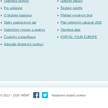
Statistika školství
Důležité odkazy
Pro veřejnost
Školský rejstřík
O školské statistice
Přehled vysokých škol
Sběry statistických dat
Plán veřejných zakázek 2026
Statistické výstupy a analýzy
Otevřená data
Číselníky a klasifikace
PORTÁL YOUR EUROPE
Adresáře školských institucí
© 2013 – 2026 MŠMT
Nastavení soubrů cookies