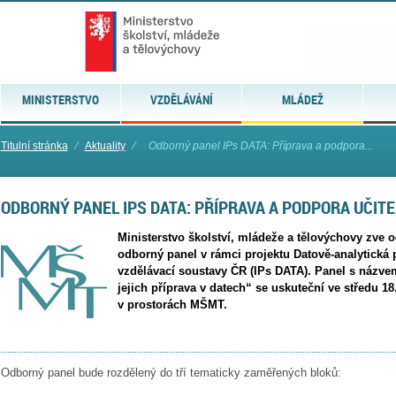
MINISTERSTVO
VZDĚLÁVÁNÍ
MLÁDEŽ
Titulní stránka
⁄
Aktuality
⁄
Odborný panel IPs DATA: Příprava a podpora...
ODBORNÝ PANEL IPS DATA: PŘÍPRAVA A PODPORA UČITE
Ministerstvo školství, mládeže a tělovýchovy zve 
odborný panel v rámci projektu Datově-analytická
vzdělávací soustavy ČR (IPs DATA). Panel s názve
jejich příprava v datech“ se uskuteční ve středu 1
v prostorách MŠMT.
Odborný panel bude rozdělený do tří tematicky zaměřených bloků: