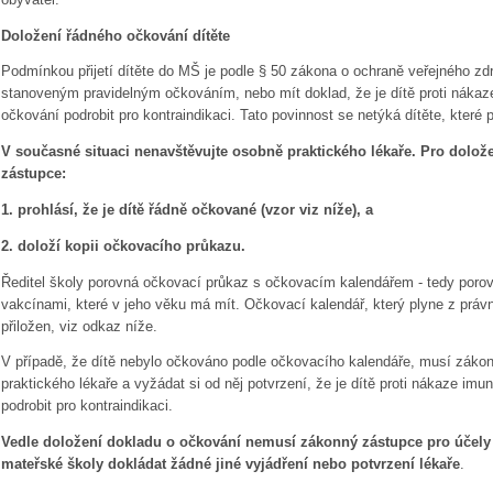
Doložení řádného očkování dítěte
Podmínkou přijetí dítěte do MŠ je podle § 50 zákona o ochraně veřejného zdr
stanoveným pravidelným očkováním, nebo mít doklad, že je dítě proti náka
očkování podrobit pro kontraindikaci. Tato povinnost se netýká dítěte, které 
V současné situaci nenavštěvujte osobně praktického lékaře. Pro dolož
zástupce:
1. prohlásí, že je dítě řádně očkované (vzor viz níže), a
2. doloží kopii očkovacího průkazu.
Ředitel školy porovná očkovací průkaz s očkovacím kalendářem - tedy poro
vakcínami, které v jeho věku má mít. Očkovací kalendář, který plyne z právní
přiložen, viz odkaz níže.
V případě, že dítě nebylo očkováno podle očkovacího kalendáře, musí záko
praktického lékaře a vyžádat si od něj potvrzení, že je dítě proti nákaze i
podrobit pro kontraindikaci.
Vedle doložení dokladu o očkování nemusí zákonný zástupce pro účely s
mateřské školy dokládat žádné jiné vyjádření nebo potvrzení lékaře
.