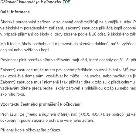
Očkovací kalendář je k dispozici
ZDE
.
Další informace
Školská poradenská zařízení v současné době zajišťují nejnutnější služby. P
ve školském poradenském zařízení, zákonný zástupce přikládá kopii doporuče
v případě přijímání do školy či třídy zřízené podle § 16 odst. 9 školského zá
Má-li ředitel školy pochybnosti o pravosti doložených dokladů, může vyžáda
originál nebo ověřenou kopii.
Povinnost plnit předškolního vzdělávání mají děti, které dosáhly do 31. 8. pěti
Zákonný zástupce může místo povinného předškolního vzdělávání v MŠ zvolit
pak vzdělává doma sám, vzdělávat ho může i jiná osoba, nebo navštěvuje jin
Zákonný zástupce musí nicméně i tak přihlásit dítě k zápisu k předškolnímu 
vzdělávání dítěte předá řediteli školy zároveň s přihláškou k zápisu nebo n
školního roku.
Vzor textu čestného prohlášení k očkování:
Prohlašuji, že (
jméno a příjmení dítěte
), nar. (
XX.X. XXXX
), se podrobil(a) 
očkováním podle zákona o ochraně veřejného zdraví.
Příloha: kopie očkovacího průkazu