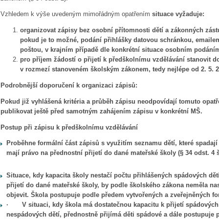
Vzhledem k výše uvedeným mimořádným opatřením
situace vyžaduje:
organizovat zápisy bez osobní přítomnosti dětí a zákonných zást
pokud je to možné, podání přihlášky datovou schránkou, emaile
poštou, v krajním případě dle konkrétní situace osobním podáním
pro příjem žádostí o přijetí k předškolnímu vzdělávání stanovit 
v rozmezí stanoveném školským zákonem, tedy nejlépe od 2. 5. 20
Podrobnější doporučení k organizaci zápisů:
Pokud již vyhlášená kritéria a průběh zápisu neodpovídají tomuto opatře
publikovat ještě před samotným zahájením zápisu v konkrétní MŠ.
Postup při zápisu k předškolnímu vzdělávání
Proběhne formální část zápisů s využitím seznamu dětí, které spada
mají právo na přednostní přijetí do dané mateřské školy (§ 34 odst. 4
Situace, kdy kapacita školy nestačí počtu přihlášených spádových dě
přijetí do dané mateřské školy, by podle školského zákona neměla nas
objevit. Škola postupuje podle předem vytvořených a zveřejněných for
·
V situaci, kdy škola má dostatečnou kapacitu k přijetí spádových 
nespádových dětí,
přednostně přijímá děti spádové a dále
postupuje 