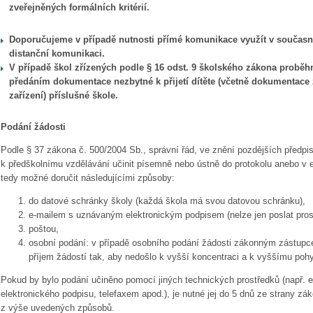
zveřejněných formálních kritérií.
Doporučujeme v případě nutnosti přímé komunikace využít v současno
distanční komunikaci.
V případě škol zřízených podle § 16 odst. 9 školského zákona proběh
předáním dokumentace nezbytné k přijetí dítěte (včetně dokumentac
zařízení) příslušné škole.
Podání žádosti
Podle § 37 zákona č. 500/2004 Sb., správní řád, ve znění pozdějších předpisů
k předškolnímu vzdělávání učinit písemně nebo ústně do protokolu anebo v e
tedy možné doručit následujícími způsoby:
do datové schránky školy (každá škola má svou datovou schránku),
e-mailem s uznávaným elektronickým podpisem (nelze jen poslat prost
poštou,
osobní podání: v případě osobního podání žádosti zákonným zástupce
příjem žádostí tak, aby nedošlo k vyšší koncentraci a k vyššímu pohy
Pokud by bylo podání učiněno pomocí jiných technických prostředků (např.
elektronického podpisu, telefaxem apod.), je nutné jej do 5 dnů ze strany zá
z výše uvedených způsobů.