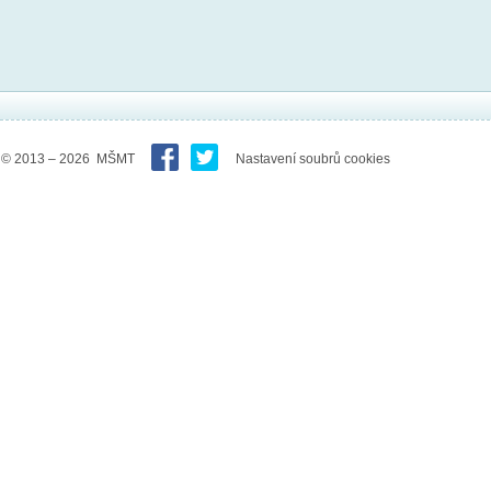
© 2013 – 2026 MŠMT
Nastavení soubrů cookies