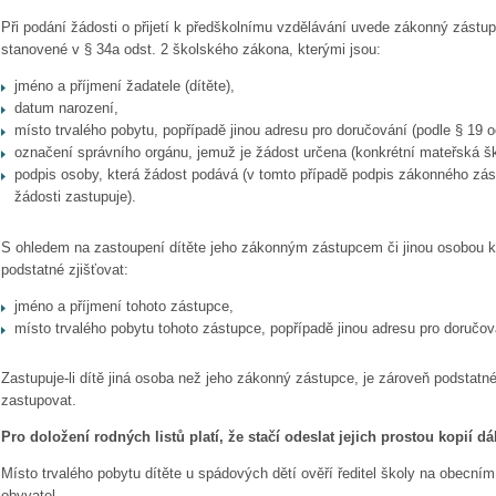
Při podání žádosti o přijetí k předškolnímu vzdělávání uvede zákonný zástupc
stanovené v
§ 34a
odst. 2 školského zákona, kterými jsou:
jméno a příjmení žadatele (dítěte),
datum narození,
místo trvalého pobytu, popřípadě jinou adresu pro doručování (podle § 19 o
označení správního orgánu, jemuž je žádost určena (konkrétní mateřská šk
podpis osoby, která žádost podává (v tomto případě podpis zákonného zást
žádosti zastupuje).
S ohledem na zastoupení dítěte jeho zákonným zástupcem či jinou osobou k
podstatné zjišťovat:
jméno a příjmení tohoto zástupce,
místo trvalého pobytu tohoto zástupce, popřípadě jinou adresu pro doručov
Zastupuje-li dítě jiná osoba než jeho zákonný zástupce, je zároveň podstatné
zastupovat.
Pro doložení rodných listů platí, že stačí odeslat jejich prostou kopií
Místo trvalého pobytu dítěte u spádových dětí ověří ředitel školy na obecním
obyvatel.