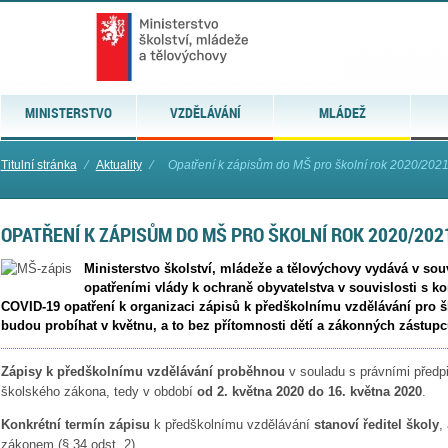
MINISTERSTVO
VZDĚLÁVÁNÍ
MLÁDEŽ
Titulní stránka
⁄
Aktuality
⁄
Opatření k zápisům do MŠ pro školní rok 2020/202
OPATŘENÍ K ZÁPISŮM DO MŠ PRO ŠKOLNÍ ROK 2020/202
Ministerstvo školství, mládeže a tělovýchovy vydává v so
opatřeními vlády k ochraně obyvatelstva v souvislosti s
COVID-19 opatření k organizaci zápisů k předškolnímu vzdělávání pro š
budou probíhat v květnu, a to bez přítomnosti dětí a zákonných zástupc
Zápisy k předškolnímu vzdělávání proběhnou
v souladu s právními předpi
školského zákona, tedy v období
od 2. května 2020 do 16. května 2020
.
Konkrétní termín zápisu
k předškolnímu vzdělávání
stanoví ředitel školy
,
zákonem (§ 34 odst. 2).