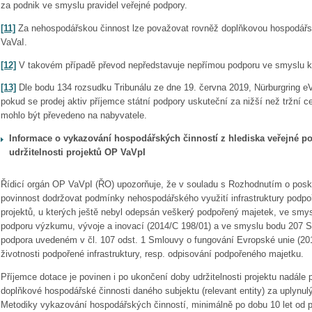
za podnik ve smyslu pravidel veřejné podpory.
[11]
Za nehospodářskou činnost lze považovat rovněž doplňkovou hospodářs
VaVaI.
[12]
V takovém případě převod nepředstavuje nepřímou podporu ve smyslu k
[13]
Dle bodu 134 rozsudku Tribunálu ze dne 19. června 2019, Nürburgring eV 
pokud se prodej aktiv příjemce státní podpory uskuteční za nižší než tržní
mohlo být převedeno na nabyvatele.
Informace o vykazování hospodářských činností z hlediska veřejné 
udržitelnosti projektů OP VaVpI
Řídicí orgán OP VaVpI (ŘO) upozorňuje, že v souladu s Rozhodnutím o posk
povinnost dodržovat podmínky nehospodářského využití infrastruktury podp
projektů, u kterých ještě nebyl odepsán veškerý podpořený majetek, ve smy
podporu výzkumu, vývoje a inovací (2014/C 198/01) a ve smyslu bodu 207 S
podpora uvedeném v čl. 107 odst. 1 Smlouvy o fungování Evropské unie (20
životnosti podpořené infrastruktury, resp. odpisování podpořeného majetku.
Příjemce dotace je povinen i po ukončení doby udržitelnosti projektu nadále 
doplňkové hospodářské činnosti daného subjektu (relevant entity) za uplynul
Metodiky vykazování hospodářských činností, minimálně po dobu 10 let od 