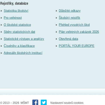
Rejstříky, databáze
Statistika školství
Důležité odkazy
Pro veřejnost
Školský rejstřík
O školské statistice
Přehled vysokých škol
Sběry statistických dat
Plán veřejných zakázek 2026
Statistické výstupy a analýzy
Otevřená data
Číselníky a klasifikace
PORTÁL YOUR EUROPE
Adresáře školských institucí
© 2013 – 2026 MŠMT
Nastavení soubrů cookies