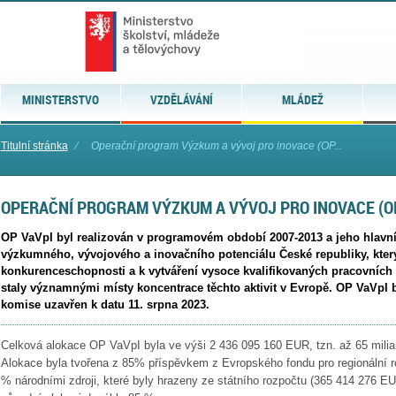
MINISTERSTVO
VZDĚLÁVÁNÍ
MLÁDEŽ
Titulní stránka
⁄
Operační program Výzkum a vývoj pro inovace (OP...
OPERAČNÍ PROGRAM VÝZKUM A VÝVOJ PRO INOVACE (OP
OP VaVpI byl realizován v programovém období 2007-2013 a jeho hlavní
výzkumného, vývojového a inovačního potenciálu České republiky, který
konkurenceschopnosti a k vytváření vysoce kvalifikovaných pracovních 
staly významnými místy koncentrace těchto aktivit v Evropě. OP VaVpI
komise uzavřen k datu 11. srpna 2023.
Celková alokace OP VaVpI byla ve výši 2 436 095 160 EUR, tzn. až 65 mili
Alokace byla tvořena z 85% příspěvkem z Evropského fondu pro regionální r
% národními zdroji, které byly hrazeny ze státního rozpočtu (365 414 276 E