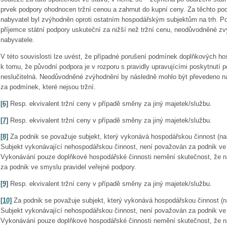
prvek podpory ohodnocen tržní cenou a zahrnut do kupní ceny. Za těchto pod
nabyvatel byl zvýhodněn oproti ostatním hospodářským subjektům na trh. Po
příjemce státní podpory uskuteční za nižší než tržní cenu, neodůvodněné z
nabyvatele.
V této souvislosti lze uvést, že případné porušení podmínek doplňkových ho
k tomu, že původní podpora je v rozporu s pravidly upravujícími poskytnutí po
neslučitelná. Neodůvodněné zvýhodnění by následně mohlo být převedeno na
za podmínek, které nejsou tržní.
[6]
Resp. ekvivalent tržní ceny v případě směny za jiný majetek/službu.
[7]
Resp. ekvivalent tržní ceny v případě směny za jiný majetek/službu.
[8]
Za podnik se považuje subjekt, který vykonává hospodářskou činnost (nab
Subjekt vykonávající nehospodářskou činnost, není považován za podnik ve 
Vykonávání pouze doplňkové hospodářské činnosti nemění skutečnost, že n
za podnik ve smyslu pravidel veřejné podpory.
[9]
Resp. ekvivalent tržní ceny v případě směny za jiný majetek/službu.
[10]
Za podnik se považuje subjekt, který vykonává hospodářskou činnost (na
Subjekt vykonávající nehospodářskou činnost, není považován za podnik ve 
Vykonávání pouze doplňkové hospodářské činnosti nemění skutečnost, že n