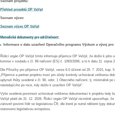
Seznam projektů:
Přehled projektů OP VaVpI
Seznam výzev:
Seznam výzev OP VaVpI
Metodické dokumenty pro udržitelnost:
Informace o datu uzavření Operačního programu Výzkum a vývoj pro
Řídicí orgán OP VaVpI tímto informuje příjemce OP VaVpI, že došlo k jeho 
komise v souladu s čl. 89 nařízení (ES) č. 1083/2006, a to k datu 11. srpna 
Dle Příručky pro příjemce OP VaVpI, verze 6.0 účinné od 20. 7. 2015, kap. 5
„Příjemce a partner projektu musí pro účely kontroly uchovávat veškerou do
uplynutí lhůty uvedené v čl. 90, odst. 1 Obecného nařízení, tj. minimálně po 
následujícího po roce, kdy došlo k uzavření OP VaVpI“.
Výše uvedená povinnost uchovávat veškerou dokumentaci k projektu tedy b
VaVpI platit do 31. 12. 2026. Řídicí orgán OP VaVpI nicméně upozorňuje, že 
zároveň povinni řídit se legislativou ČR, dle které je nutné některé typy dok
stanoveno legislativou evropskou.