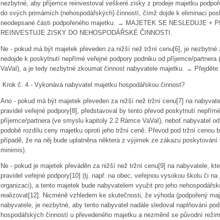
nezbytné, aby příjemce reinvestoval veškeré zisky z prodeje majetku podp
do svých primárních (nehospodářských) činností, čímž dojde k eliminaci po
neodepsané části podpořeného majetku. → MAJETEK SE NESLEDUJE +
REINVESTUJE ZISKY DO NEHOSPODÁŘSKÉ ČINNOSTI.
Ne - pokud má být majetek převeden za nižší než tržní cenu[6], je nezbytn
nedojde k poskytnutí nepřímé veřejné podpory podniku od příjemce/partnera
VaVaI), a je tedy nezbytné zkoumat činnost nabyvatele majetku. → Přejděte 
Krok č. 4 - Vykonává nabyvatel majetku hospodářskou činnost?
Ano - pokud má být majetek převeden za nižší než tržní cenu[7] na nabyvate
pravidel veřejné podpory[8], představoval by tento převod poskytnutí nepřím
příjemce/partnera (ve smyslu kapitoly 2.2 Rámce VaVaI), neboť nabyvatel od
podobě rozdílu ceny majetku oproti jeho tržní ceně. Převod pod tržní cenou 
případě, že na něj bude uplatněna některá z výjimek ze zákazu poskytování 
minimis).
Ne - pokud je majetek převáděn za nižší než tržní cenu[9] na nabyvatele, k
pravidel veřejné podpory[10] (tj. např. na obec, veřejnou vysokou školu či n
organizaci), a tento majetek bude nabyvatelem využit pro jeho nehospodářsk
realizovat[12]. Nicméně vzhledem ke skutečnosti, že výhoda (podpořený maj
nabyvatele, je nezbytné, aby tento nabyvatel nadále sledoval naplňování p
hospodářských činností u převedeného majetku a nezměnil se původní režim