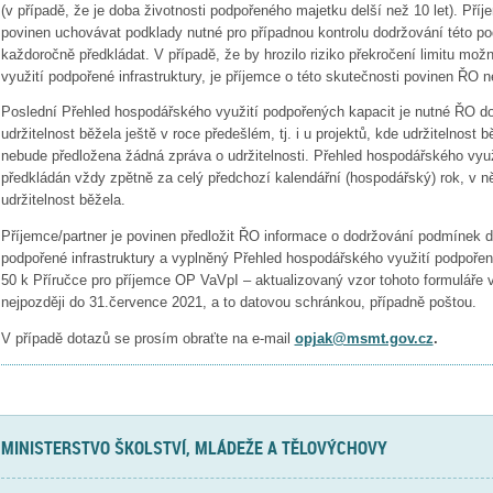
(v případě, že je doba životnosti podpořeného majetku delší než 10 let). Příje
povinen uchovávat podklady nutné pro případnou kontrolu dodržování této p
každoročně předkládat. V případě, že by hrozilo riziko překročení limitu m
využití podpořené infrastruktury, je příjemce o této skutečnosti povinen ŘO 
Poslední Přehled hospodářského využití podpořených kapacit je nutné ŘO dolo
udržitelnost běžela ještě v roce předešlém, tj. i u projektů, kde udržitelnost
nebude předložena žádná zpráva o udržitelnosti. Přehled hospodářského využ
předkládán vždy zpětně za celý předchozí kalendářní (hospodářský) rok, v 
udržitelnost běžela.
Příjemce/partner je povinen předložit ŘO informace o dodržování podmínek 
podpořené infrastruktury a vyplněný Přehled hospodářského využití podpořený
50 k Příručce pro příjemce OP VaVpI – aktualizovaný vzor tohoto formuláře ve
nejpozději do 31.července 2021, a to datovou schránkou, případně poštou.
V případě dotazů se prosím obraťte na e-mail
opjak@msmt.gov.cz
.
MINISTERSTVO ŠKOLSTVÍ, MLÁDEŽE A TĚLOVÝCHOVY