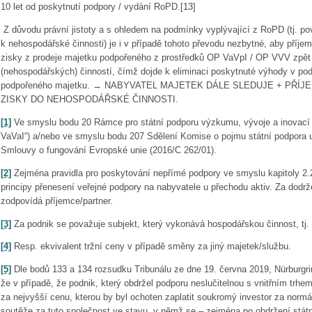
10 let od poskytnutí podpory / vydání RoPD.[13]
Z důvodu právní jistoty a s ohledem na podmínky vyplývající z RoPD (tj. po
k nehospodářské činnosti) je i v případě tohoto převodu nezbytné, aby příjem
zisky z prodeje majetku podpořeného z prostředků OP VaVpI / OP VVV zpět
(nehospodářských) činností, čímž dojde k eliminaci poskytnuté výhody v po
podpořeného majetku. → NABYVATEL MAJETEK DÁLE SLEDUJE + PŘÍ
ZISKY DO NEHOSPODÁŘSKÉ ČINNOSTI.
[1]
Ve smyslu bodu 20 Rámce pro státní podporu výzkumu, vývoje a inovací 
VaVaI“) a/nebo ve smyslu bodu 207 Sdělení Komise o pojmu státní podpora 
Smlouvy o fungování Evropské unie (2016/C 262/01).
[2]
Zejména pravidla pro poskytování nepřímé podpory ve smyslu kapitoly 2
principy přenesení veřejné podpory na nabyvatele u přechodu aktiv. Za dodrž
zodpovídá příjemce/partner.
[3]
Za podnik se považuje subjekt, který vykonává hospodářskou činnost, tj. 
[4]
Resp. ekvivalent tržní ceny v případě směny za jiný majetek/službu.
[5]
Dle bodů 133 a 134 rozsudku Tribunálu ze dne 19. června 2019, Nürburgrin
že v případě, že podnik, který obdržel podporu neslučitelnou s vnitřním trhem
za nejvyšší cenu, kterou by byl ochoten zaplatit soukromý investor za nor
soutěže za tuto společnost ve stavu, v němž se – zejména po obdržení státn