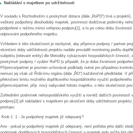
Nakládání s majetkem po udržitelnosti
V souladu s Rozhodnutím o poskytnutí dotace (dále „RoPD“) trvá u projektů, 
veškerý podpořený dlouhodobý majetek, povinnost dodržovat podmínky nehos
podpořené v režimu mimo veřejnou podporu[1], a to po celou dobu životnosti p
odpisování podpořeného majetku.
Vzhledem k této skutečnosti je nezbytné, aby příjemce podpory / partner proje
skončení doby udržitelnosti projektu nadále prováděl monitoring podílu dopl
subjektu (relevant entity) dle Metodiky vykazování hospodářských činností, 
poskytnutí podpory / vydání RoPD (v případě, že je doba životnosti podpořen
Příjemce/partner je povinen uchovávat podklady nutné pro případnou kontrol
nemusí jej však už Řídicímu orgánu (dále „ŘO“) každoročně předkládat. V příp
překročení limitu možného doplňkového hospodářského využití podpořeného 
příjemce/partner, příp. nový nabyvatel tohoto majetku, o této skutečnosti po
Zohlednění podmínek nehospodářského využití a rovněž dalších povinností vy
podpory[2] při nakládání s majetkem po ukončení doby udržitelnosti projektu
postupu:
Krok č. 1 - Je podpořený majetek již odepsaný?
Ano - pokud je podpořený majetek již odepsaný, není potřeba jeho další sled
podmínek doplňkových hospodářských činností a majetek tedy může být př