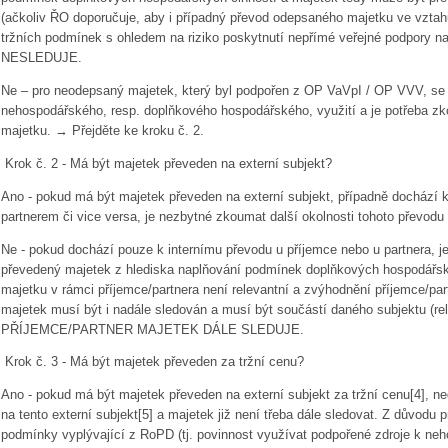
(ačkoliv ŘO doporučuje, aby i případný převod odepsaného majetku ve vztah
tržních podmínek s ohledem na riziko poskytnutí nepřímé veřejné podpory
NESLEDUJE.
Ne – pro neodepsaný majetek, který byl podpořen z OP VaVpI / OP VVV, se 
nehospodářského, resp. doplňkového hospodářského, využití a je potřeba zk
majetku. → Přejděte ke kroku č. 2.
Krok č. 2 - Má být majetek převeden na externí subjekt?
Ano - pokud má být majetek převeden na externí subjekt, případně dochází 
partnerem či vice versa, je nezbytné zkoumat další okolnosti tohoto převodu -
Ne - pokud dochází pouze k internímu převodu u příjemce nebo u partnera, je
převedený majetek z hlediska naplňování podmínek doplňkových hospodářsk
majetku v rámci příjemce/partnera není relevantní a zvýhodnění příjemce/par
majetek musí být i nadále sledován a musí být součástí daného subjektu (rel
PŘÍJEMCE/PARTNER MAJETEK DÁLE SLEDUJE.
Krok č. 3 - Má být majetek převeden za tržní cenu?
Ano - pokud má být majetek převeden na externí subjekt za tržní cenu[4], n
na tento externí subjekt[5] a majetek již není třeba dále sledovat. Z důvodu p
podmínky vyplývající z RoPD (tj. povinnost využívat podpořené zdroje k neh