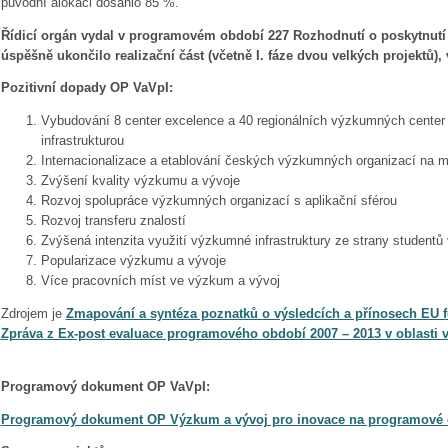
původní alokaci dosáhlo 85 %.
Řídicí orgán vydal v programovém období 227 Rozhodnutí o poskytnutí 
úspěšně ukončilo realizační část (včetně I. fáze dvou velkých projektů), 
Pozitivní dopady OP VaVpI:
Vybudování 8 center excelence a 40 regionálních výzkumných center
infrastrukturou
Internacionalizace a etablování českých výzkumných organizací na 
Zvýšení kvality výzkumu a vývoje
Rozvoj spolupráce výzkumných organizací s aplikační sférou
Rozvoj transferu znalostí
Zvýšená intenzita využití výzkumné infrastruktury ze strany studentů
Popularizace výzkumu a vývoje
Více pracovních míst ve výzkum a vývoj
Zdrojem je
Zmapování a syntéza poznatků o výsledcích a přínosech EU 
Zpráva z Ex-post evaluace programového období 2007 – 2013 v oblasti 
Programový dokument OP VaVpI:
Programový dokument OP Výzkum a vývoj pro inovace na programové 