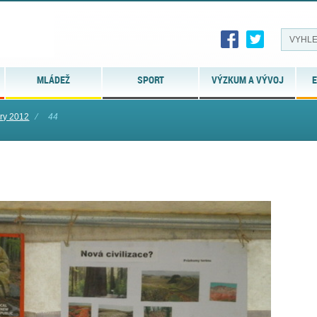
MLÁDEŽ
SPORT
VÝZKUM A VÝVOJ
E
ry 2012
⁄
44