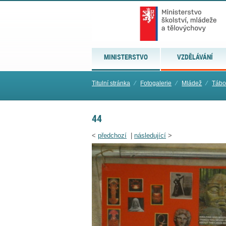
MINISTERSTVO
VZDĚLÁVÁNÍ
Titulní stránka
⁄
Fotogalerie
⁄
Mládež
⁄
Tábo
44
<
předchozí
|
následující
>