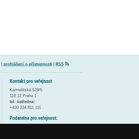
|
prohlášení o přístupnosti
|
RSS
Kontakt pro veřejnost
Karmelitská 529/5
118 12 Praha 1
tel. ústředna:
+420 234 811 111
Podatelna pro veřejnost:
pondělí a středa - 7:30-17:00
úterý a čtvrtek - 7:30-15:30
pátek - 7:30-14:00