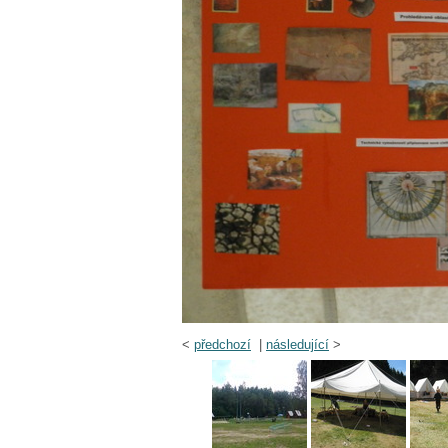
<
předchozí
|
následující
>