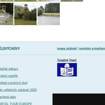
TĚLOVÝCHOVY
mapa stránek
|
novinky e-mailem
Snadné čtení
ležité odkazy
olský rejstřík
ehled vysokých škol
án veřejných zakázek 2026
evřená data
ORTÁL YOUR EUROPE