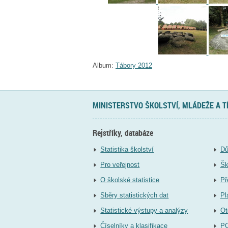
Album:
Tábory 2012
MINISTERSTVO ŠKOLSTVÍ, MLÁDEŽE A 
Rejstříky, databáze
Statistika školství
Dů
Pro veřejnost
Šk
O školské statistice
Př
Sběry statistických dat
Pl
Statistické výstupy a analýzy
Ot
Číselníky a klasifikace
P