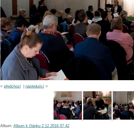
<
předchozí
|
následující
>
Album:
Album k článku 2.12.2016 07:42