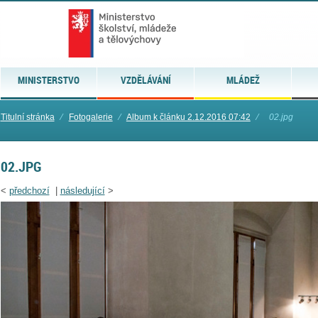
MINISTERSTVO
VZDĚLÁVÁNÍ
MLÁDEŽ
Titulní stránka
⁄
Fotogalerie
⁄
Album k článku 2.12.2016 07:42
⁄
02.jpg
02.JPG
<
předchozí
|
následující
>