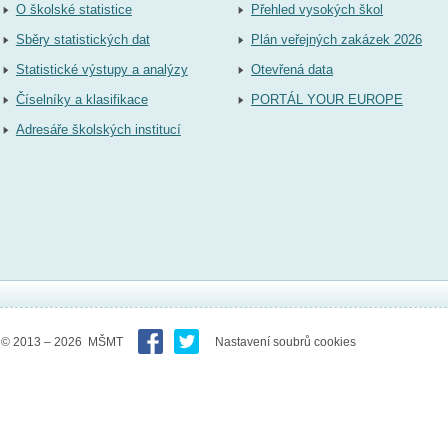
O školské statistice
Přehled vysokých škol
Sběry statistických dat
Plán veřejných zakázek 2026
Statistické výstupy a analýzy
Otevřená data
Číselníky a klasifikace
PORTÁL YOUR EUROPE
Adresáře školských institucí
© 2013 – 2026 MŠMT
Nastavení soubrů cookies