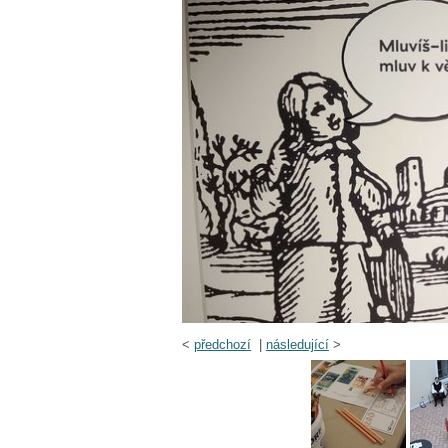
<
předchozí
|
následující
>