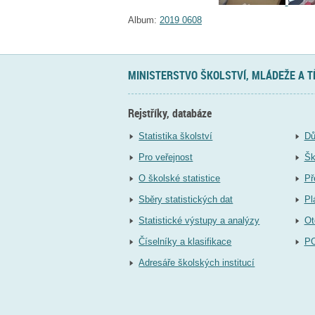
Album:
2019 0608
MINISTERSTVO ŠKOLSTVÍ, MLÁDEŽE A 
Rejstříky, databáze
Statistika školství
Dů
Pro veřejnost
Šk
O školské statistice
Př
Sběry statistických dat
Pl
Statistické výstupy a analýzy
Ot
Číselníky a klasifikace
P
Adresáře školských institucí