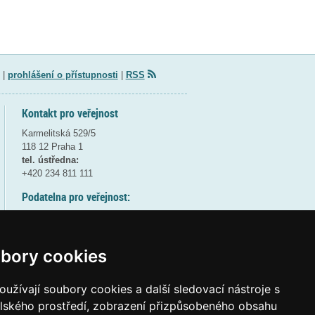
|
prohlášení o přístupnosti
|
RSS
Kontakt pro veřejnost
Karmelitská 529/5
118 12 Praha 1
tel. ústředna:
+420 234 811 111
Podatelna pro veřejnost:
pondělí a středa - 7:30-17:00
úterý a čtvrtek - 7:30-15:30
pátek - 7:30-14:00
bory cookies
8:30 - 9:30 - bezpečnostní přestávka
(více informací
ZDE
)
užívají soubory cookies a další sledovací nástroje s
elského prostředí, zobrazení přizpůsobeného obsahu
Elektronická podatelna: