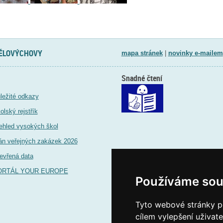
TĚLOVÝCHOVY
mapa stránek
|
novinky e-mailem
Snadné čtení
ležité odkazy
olský rejstřík
ehled vysokých škol
án veřejných zakázek 2026
evřená data
ORTÁL YOUR EUROPE
Používáme sou
Tyto webové stránky po
cílem vylepšení uživat