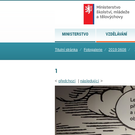
MINISTERSTVO
VZDĚLÁVÁNÍ
Titulní stránka
⁄
Fotogalerie
⁄
2019 0608
⁄
1
<
předchozí
|
následující
>