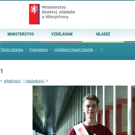
MINISTERSTVO
VZDĚLÁVÁNÍ
MLÁDEŽ
Titulní stránka
⁄
Fotogalerie
⁄
vyhlášení mladý chemik
⁄
1
1
<
předchozí
|
následující
>