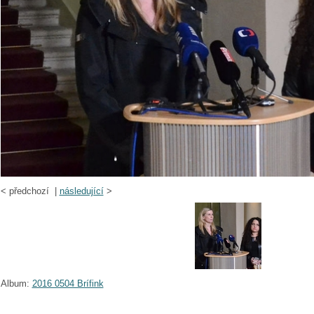
<
předchozí |
následující
>
Album:
2016 0504 Brífink