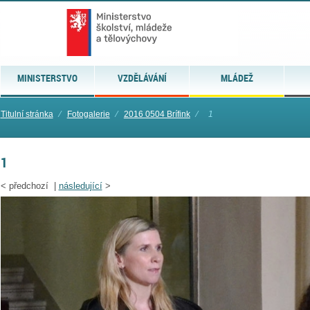
MINISTERSTVO
VZDĚLÁVÁNÍ
MLÁDEŽ
Titulní stránka
⁄
Fotogalerie
⁄
2016 0504 Brífink
⁄
1
1
<
předchozí |
následující
>