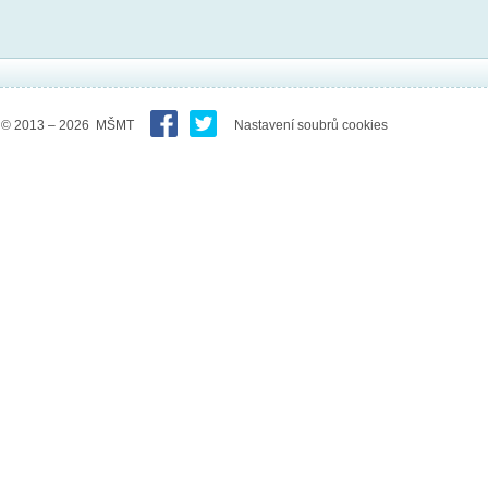
© 2013 – 2026 MŠMT
Nastavení soubrů cookies