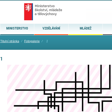
MINISTERSTVO
VZDĚLÁVÁNÍ
MLÁDEŽ
Titulní stránka
⁄
Fotogalerie
⁄
1
1