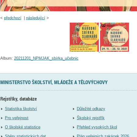
<
předchozí
|
následující
>
Album:
20211201_NPMJAK_sbírka_učebnic
MINISTERSTVO ŠKOLSTVÍ, MLÁDEŽE A TĚLOVÝCHOVY
Rejstříky, databáze
Statistika školství
Důležité odkazy
Pro veřejnost
Školský rejstřík
O školské statistice
Přehled vysokých škol
Sběry statistických dat
Plán veřejných zakázek 2026