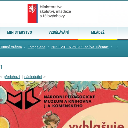
MINISTERSTVO
VZDĚLÁVÁNÍ
MLÁDEŽ
Titulní stránka
⁄
Fotogalerie
⁄
20211201_NPMJAK_sbírka_učebnic
⁄
1
1
<
předchozí
|
následující
>