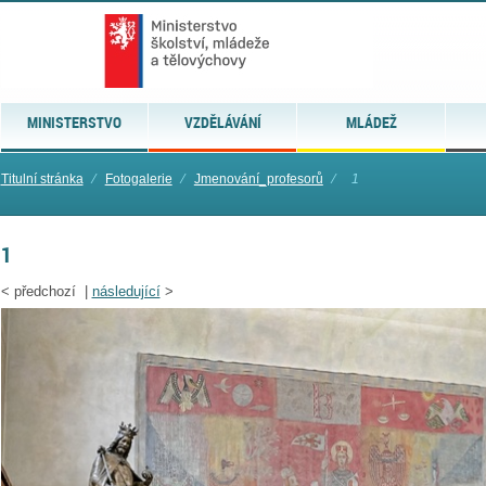
MINISTERSTVO
VZDĚLÁVÁNÍ
MLÁDEŽ
Titulní stránka
⁄
Fotogalerie
⁄
Jmenování_profesorů
⁄
1
1
<
předchozí |
následující
>