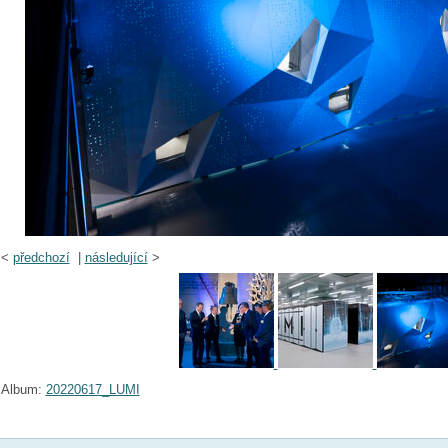
<
předchozí
|
následující
>
Album:
20220617_LUMI