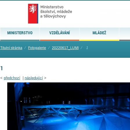
MINISTERSTVO
VZDĚLÁVÁNÍ
MLÁDEŽ
Titulní stránka
⁄
Fotogalerie
⁄
20220617_LUMI
⁄
1
1
<
předchozí
|
následující
>