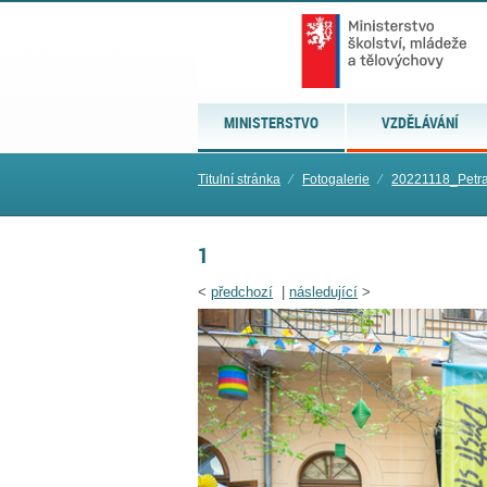
MINISTERSTVO
VZDĚLÁVÁNÍ
Titulní stránka
⁄
Fotogalerie
⁄
20221118_Petr
1
<
předchozí
|
následující
>