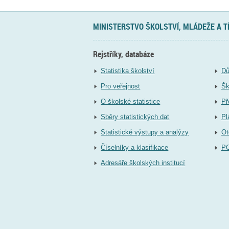
MINISTERSTVO ŠKOLSTVÍ, MLÁDEŽE A 
Rejstříky, databáze
Statistika školství
Dů
Pro veřejnost
Šk
O školské statistice
Př
Sběry statistických dat
Pl
Statistické výstupy a analýzy
Ot
Číselníky a klasifikace
P
Adresáře školských institucí