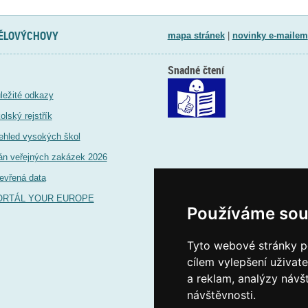
TĚLOVÝCHOVY
mapa stránek
|
novinky e-mailem
Snadné čtení
ležité odkazy
olský rejstřík
ehled vysokých škol
án veřejných zakázek 2026
evřená data
ORTÁL YOUR EUROPE
Používáme sou
Tyto webové stránky po
cílem vylepšení uživat
a reklam, analýzy návš
návštěvnosti.