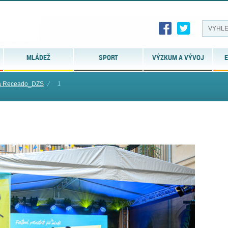
MLÁDEŽ
SPORT
VÝZKUM A VÝVOJ
E
a Receado_DZS
⁄
1