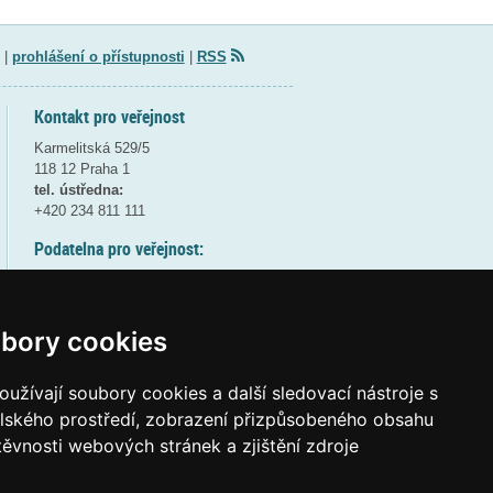
|
prohlášení o přístupnosti
|
RSS
Kontakt pro veřejnost
Karmelitská 529/5
118 12 Praha 1
tel. ústředna:
+420 234 811 111
Podatelna pro veřejnost:
pondělí a středa - 7:30-17:00
úterý a čtvrtek - 7:30-15:30
pátek - 7:30-14:00
bory cookies
8:30 - 9:30 - bezpečnostní přestávka
(více informací
ZDE
)
užívají soubory cookies a další sledovací nástroje s
elského prostředí, zobrazení přizpůsobeného obsahu
Elektronická podatelna:
těvnosti webových stránek a zjištění zdroje
posta@msmt
gov
cz
ID datové schránky:
vidaawt