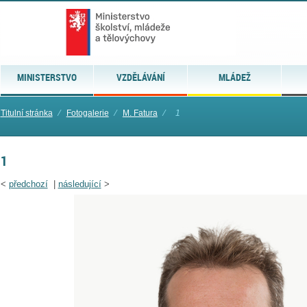
MINISTERSTVO
VZDĚLÁVÁNÍ
MLÁDEŽ
Titulní stránka
⁄
Fotogalerie
⁄
M. Fatura
⁄
1
1
<
předchozí
|
následující
>