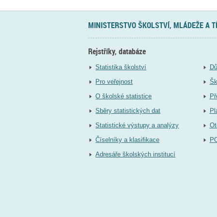
MINISTERSTVO ŠKOLSTVÍ, MLÁDEŽE A 
Rejstříky, databáze
Statistika školství
Dů
Pro veřejnost
Šk
O školské statistice
Př
Sběry statistických dat
Pl
Statistické výstupy a analýzy
Ot
Číselníky a klasifikace
P
Adresáře školských institucí