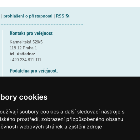
|
prohlášení o přístupnosti
|
RSS
Kontakt pro veřejnost
Karmelitská 529/5
118 12 Praha 1
tel. ústředna:
+420 234 811 111
Podatelna pro veřejnost:
pondělí a středa - 7:30-17:00
úterý a čtvrtek - 7:30-15:30
pátek - 7:30-14:00
bory cookies
8:30 - 9:30 - bezpečnostní přestávka
(více informací
ZDE
)
užívají soubory cookies a další sledovací nástroje s
elského prostředí, zobrazení přizpůsobeného obsahu
Elektronická podatelna:
těvnosti webových stránek a zjištění zdroje
posta@msmt
gov
cz
ID datové schránky:
vidaawt