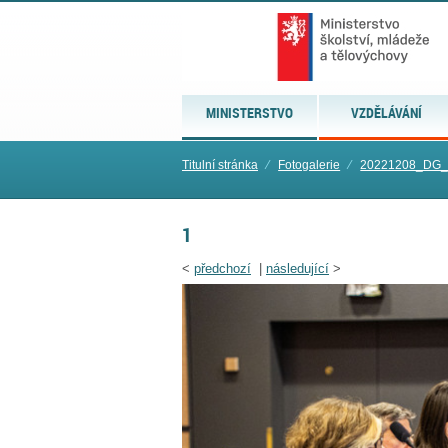
MINISTERSTVO
VZDĚLÁVÁNÍ
Titulní stránka
⁄
Fotogalerie
⁄
20221208_DG_
1
<
předchozí
|
následující
>