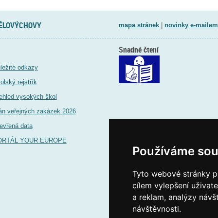
TĚLOVÝCHOVY
mapa stránek
|
novinky e-mailem
Snadné čtení
ležité odkazy
olský rejstřík
ehled vysokých škol
án veřejných zakázek 2026
evřená data
ORTÁL YOUR EUROPE
Používáme sou
Tyto webové stránky po
cílem vylepšení uživat
a reklam, analýzy návš
návštěvnosti.