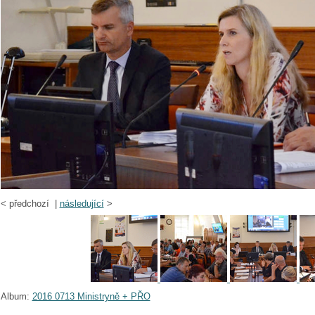
<
předchozí |
následující
>
Album:
2016 0713 Ministryně + PŘO