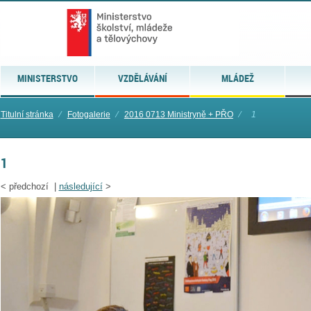
MINISTERSTVO
VZDĚLÁVÁNÍ
MLÁDEŽ
Titulní stránka
⁄
Fotogalerie
⁄
2016 0713 Ministryně + PŘO
⁄
1
1
<
předchozí |
následující
>