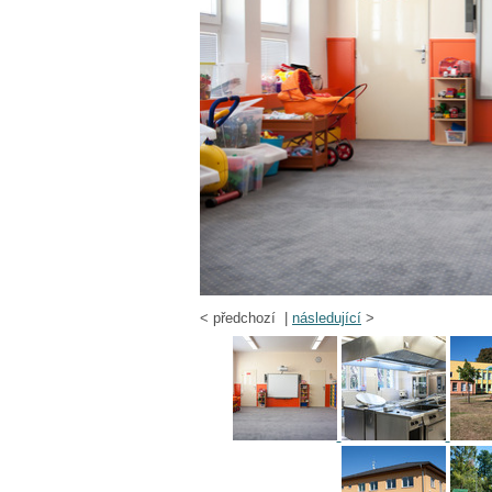
<
předchozí |
následující
>