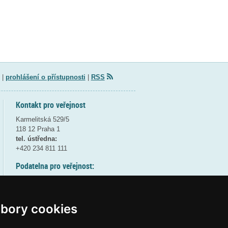
|
prohlášení o přístupnosti
|
RSS
Kontakt pro veřejnost
Karmelitská 529/5
118 12 Praha 1
tel. ústředna:
+420 234 811 111
Podatelna pro veřejnost:
pondělí a středa - 7:30-17:00
úterý a čtvrtek - 7:30-15:30
pátek - 7:30-14:00
bory cookies
8:30 - 9:30 - bezpečnostní přestávka