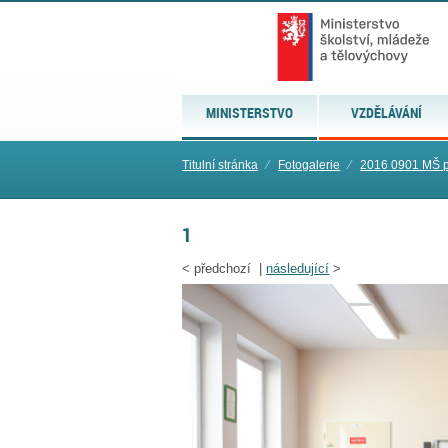
MINISTERSTVO
VZDĚLÁVÁNÍ
Titulní stránka
⁄
Fotogalerie
⁄
2016 0901 MŠ 
1
<
předchozí |
následující
>