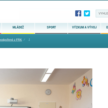
MLÁDEŽ
SPORT
VÝZKUM A VÝVOJ
E
podpořené z FRK
⁄
1