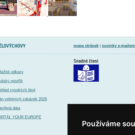
TĚLOVÝCHOVY
mapa stránek
|
novinky e-mailem
Snadné čtení
ležité odkazy
olský rejstřík
ehled vysokých škol
án veřejných zakázek 2026
evřená data
ORTÁL YOUR EUROPE
Používáme sou