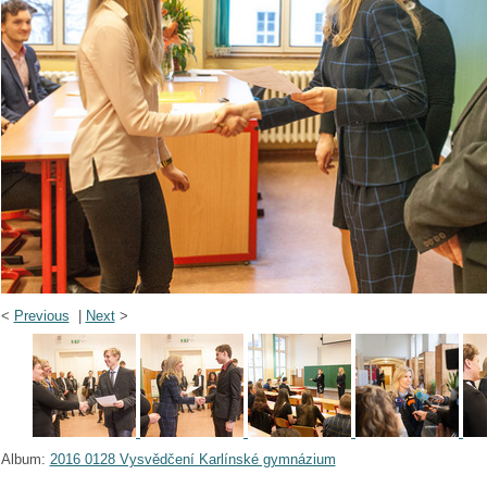
<
Previous
|
Next
>
Album:
2016 0128 Vysvědčení Karlínské gymnázium