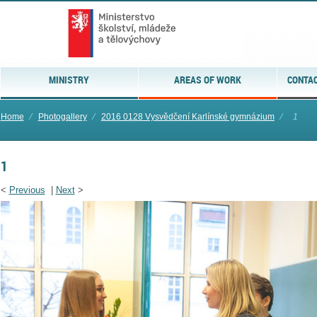
MINISTRY
AREAS OF WORK
CONTAC
Home
⁄
Photogallery
⁄
2016 0128 Vysvědčení Karlínské gymnázium
⁄
1
1
<
Previous
|
Next
>